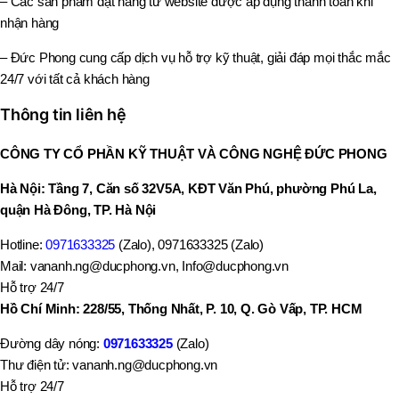
– Các sản phẩm đặt hàng từ website được áp dụng thanh toán khi
nhận hàng
– Đức Phong cung cấp dịch vụ hỗ trợ kỹ thuật, giải đáp mọi thắc mắc
24/7 với tất cả khách hàng
Thông tin liên hệ
CÔNG TY CỔ PHẦN KỸ THUẬT VÀ CÔNG NGHỆ ĐỨC PHONG
Hà Nội: Tầng 7, Căn số 32V5A, KĐT Văn Phú, phường Phú La,
quận Hà Đông, TP. Hà Nội
Hotline:
0971633325
(Zalo), 0971633325 (Zalo)
Mail: vananh.ng@ducphong.vn, Info@ducphong.vn
Hỗ trợ 24/7
Hồ Chí Minh: 228/55, Thống Nhất, P. 10, Q. Gò Vấp, TP. HCM
Đường dây nóng:
0971633325
(Zalo)
Thư điện tử: vananh.ng@ducphong.vn
Hỗ trợ 24/7