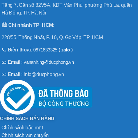
Tầng 7, Căn số 32V5A, KĐT Văn Phú, phường Phú La, quận
Hà Đông, TP. Hà Nội
🏙️
Chi nhánh
TP
.
HCM
:
228/55, Thống Nhất, P. 10, Q. Gò Vấp, TP. HCM
📞
Điện thoại:
0971633325
(
zalo
)
📧
Email
:
vananh.ng@ducphong.vn
📧
Email
: info@ducphong.vn
CHÍNH SÁCH BÁN HÀNG
Chính sách bảo mật
Chính sách vận chuyển