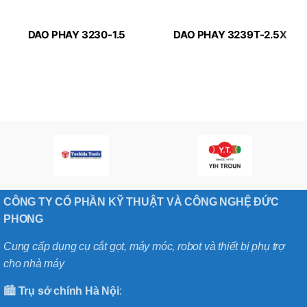
DAO PHAY 3230-1.5
DAO PHAY 3239T-2.5X
MICRO-LINE APPLITEC
MICRO-LINE APPLITEC
CÔNG TY CỔ PHẦN KỸ THUẬT VÀ CÔNG NGHỆ ĐỨC
PHONG
Cung cấp dụng cụ cắt gọt, máy móc, robot và thiết bị phụ trợ
cho nhà máy
🏙️
Trụ sở chính
Hà
Nội
: