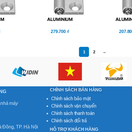
UM
ALUMINIUM
ALUMI
HABLE –
HINGES/DETACHABLE –
HINGES/DET
L6-SST)
₫
MISUMI (HHPNL6-SET)
279.700
₫
MISUMI (
207.8
1
2
→
CHÍNH SÁCH BÁN HÀNG
ONG
Chính sách bảo mật
o nhà máy
Chính sách vận chuyển
Chính sách thanh toán
Chính sách đổi trả
 Đông, TP. Hà Nội
HỖ TRỢ KHÁCH HÀNG