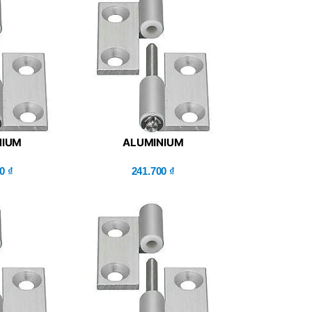
P60H(V)
NIUM
ALUMINIUM
ACHABLE –
HINGES/DETACHABLE –
PNL8-SET)
00
₫
MISUMI (HHPNL8)
241.700
₫