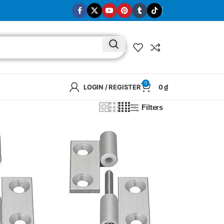
0
LOGIN / REGISTER
0
₫
Filters
BRAND
SELUX