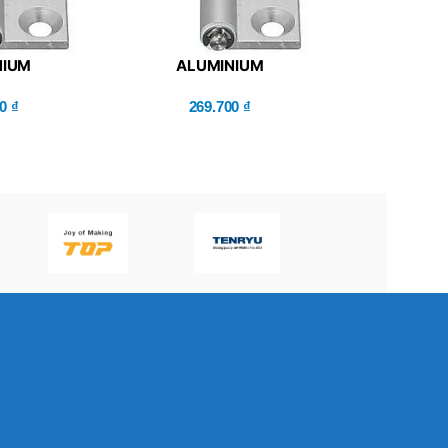
NIUM
ALUMINIUM
ACHABLE –
HINGES/DETACHABLE –
HHPNL6)
00
₫
MISUMI (HHPNL5-SST)
269.700
₫