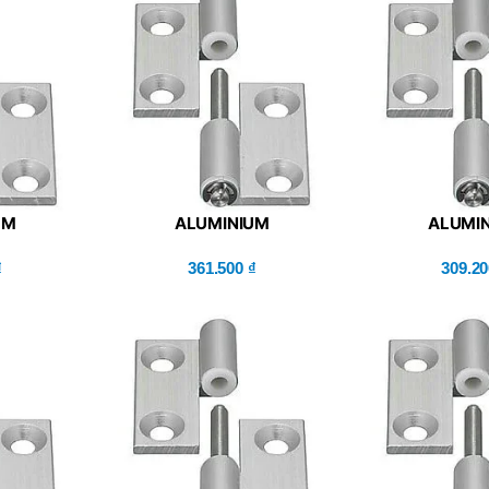
UM
ALUMINIUM
ALUMI
HABLE –
HINGES/DETACHABLE –
HINGES/DET
PNR5)
₫
MISUMI (HHPNL8-SST)
361.500
₫
MISUMI (HH
309.2