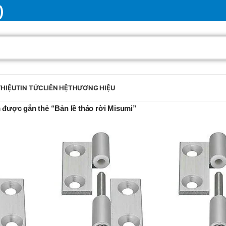
)
THIỆU
TIN TỨC
LIÊN HỆ
THƯƠNG HIỆU
được gắn thẻ “Bản lề tháo rời Misumi”
BRAND
SELUX