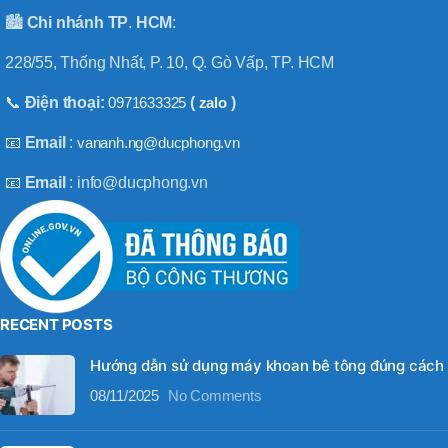
🏙️
Chi nhánh
TP
.
HCM
:
228/55, Thống Nhất, P. 10, Q. Gò Vấp, TP. HCM
📞
Điện thoại:
0971633325
(
zalo
)
📧
Email
:
vananh.ng@ducphong.vn
📧
Email
: info@ducphong.vn
RECENT POSTS
Hướng dẫn sử dụng máy khoan bê tông đúng cách
08/11/2025
No Comments