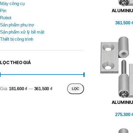
BRAND
Máy công cụ
D
BT30 –
ALUMINI
NPU 8 – 70
Pin
BRAND
,
BRAND
HINGES/DETAC
SUMA
Robot
BT30 –
MISUMI (HHPN
361.500
BRAND
Top Kogyo
Sản phẩm phụ trợ
NPU13 –
105
Sản phẩm xử lý bề mặt
L
,
Thiết bị công trình
50H(HM)
BT40 –
MÃ SẢN PHẨM
NPU 8 –
L
110
60H(HM)
,
LỌC THEO GIÁ
BT40 –
NPU 8 –
155
,
BT40 –
Giá:
181.600 ₫
—
361.500 ₫
LỌC
NPU 8 – 70
,
BT40 –
ALUMINI
NPU13 –
HINGES/DETAC
100
MISUMI (HHPN
275.300
,
BT40 –
NPU13 –
130