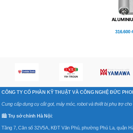
BT50 –
NPU13 –
190
ALUMINI
HINGES/DETAC
BRAND
JEIL
MISUMI (HHPN
316.600
CÔNG TY CỔ PHẦN KỸ THUẬT VÀ CÔNG NGHỆ ĐỨC PH
Cung cấp dụng cụ cắt gọt, máy móc, robot và thiết bị phụ trợ ch
🏙️
Trụ sở chính
Hà
Nội
:
Tầng 7, Căn số 32V5A, KĐT Văn Phú, phường Phú La, quận Hà