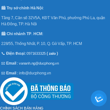
🏙️
Trụ sở chính
Hà
Nội
:
Tầng 7, Căn số 32V5A, KĐT Văn Phú, phường Phú La, quận
Hà Đông, TP. Hà Nội
🏙️
Chi nhánh
TP
.
HCM
:
228/55, Thống Nhất, P. 10, Q. Gò Vấp, TP. HCM
📞
Điện thoại:
0971633325
(
zalo
)
📧
Email
:
vananh.ng@ducphong.vn
📧
Email
: info@ducphong.vn
CHÍNH SÁCH BÁN HÀNG