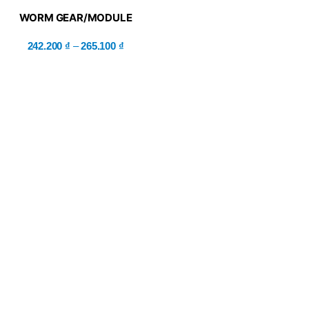
WORM GEAR/MODULE
0.8/1.0 – MISUM
242.200
₫
–
265.100
₫