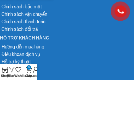
Chính sách bảo mật
Chính sách vận chuyển
Chính sách thanh toán
Chính sách đổi trả
HỖ TRỢ KHÁCH HÀNG
Hướng dẫn mua hàng
Điều khoản dịch vụ
Hỗ trợ kỹ thuật
0
Shop
Filters
Wishlist
Cart
My account