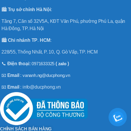
🏙️
Trụ sở chính
Hà
Nội
:
Tầng 7, Căn số 32V5A, KĐT Văn Phú, phường Phú La, quận
Hà Đông, TP. Hà Nội
🏙️
Chi nhánh
TP
.
HCM
:
228/55, Thống Nhất, P. 10, Q. Gò Vấp, TP. HCM
📞
Điện thoại:
0971633325
(
zalo
)
📧
Email
:
vananh.ng@ducphong.vn
📧
Email
: info@ducphong.vn
CHÍNH SÁCH BÁN HÀNG