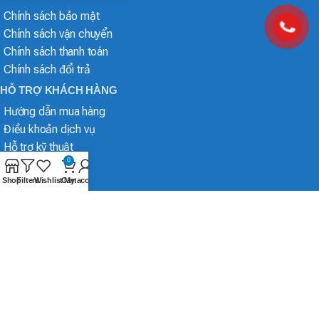
Chính sách bảo mật
Chính sách vận chuyển
Chính sách thanh toán
Chính sách đổi trả
HỖ TRỢ KHÁCH HÀNG
Hướng dẫn mua hàng
Điều khoản dịch vụ
Hỗ trợ kỹ thuật
0
Shop
Filters
Wishlist
Cart
My account