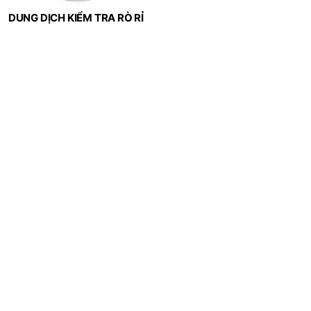
DUNG DỊCH KIỂM TRA RÒ RỈ
GAS – KHÍ (JIP 25240)