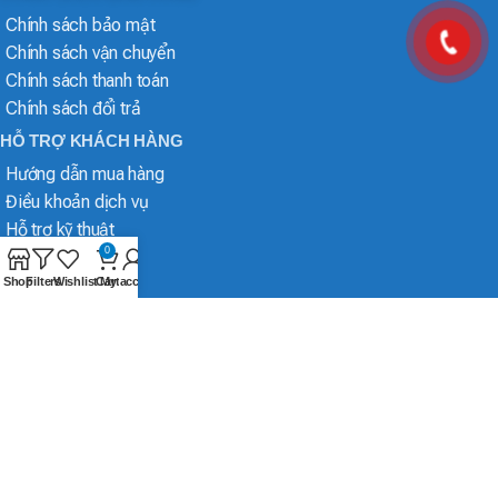
Chính sách bảo mật
Chính sách vận chuyển
Chính sách thanh toán
Chính sách đổi trả
HỖ TRỢ KHÁCH HÀNG
Hướng dẫn mua hàng
Điều khoản dịch vụ
Hỗ trợ kỹ thuật
0
Shop
Filters
Wishlist
Cart
My account