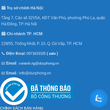
🏙️
Trụ sở chính
Hà
Nội
:
Tầng 7, Căn số 32V5A, KĐT Văn Phú, phường Phú La, quận
Hà Đông, TP. Hà Nội
🏙️
Chi nhánh
TP
.
HCM
:
228/55, Thống Nhất, P. 10, Q. Gò Vấp, TP. HCM
📞
Điện thoại:
0971633325
(
zalo
)
📧
Email
:
vananh.ng@ducphong.vn
📧
Email
: info@ducphong.vn
CHÍNH SÁCH BÁN HÀNG