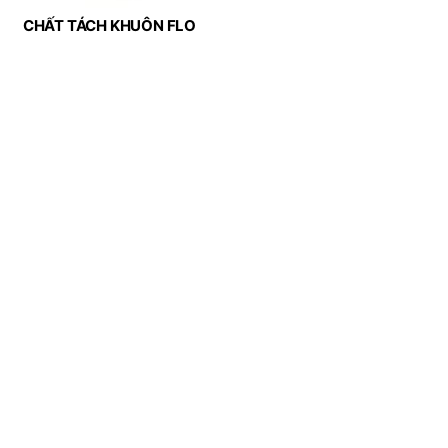
CHẤT TÁCH KHUÔN FLO
KIỂU R (JIP 637)