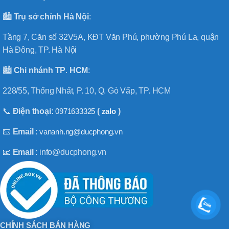
🏙️
Trụ sở chính
Hà
Nội
:
Tầng 7, Căn số 32V5A, KĐT Văn Phú, phường Phú La, quận
Hà Đông, TP. Hà Nội
🏙️
Chi nhánh
TP
.
HCM
:
228/55, Thống Nhất, P. 10, Q. Gò Vấp, TP. HCM
📞
Điện thoại:
0971633325
(
zalo
)
📧
Email
:
vananh.ng@ducphong.vn
📧
Email
: info@ducphong.vn
CHÍNH SÁCH BÁN HÀNG