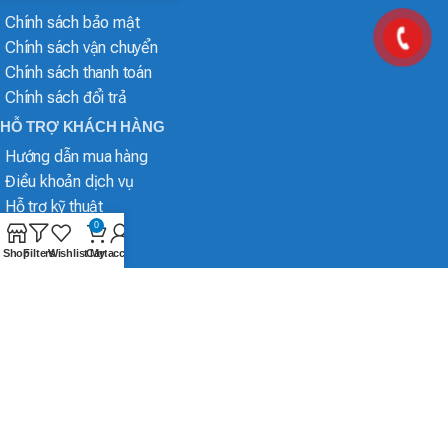
Chính sách bảo mật
Chính sách vận chuyển
Chính sách thanh toán
Chính sách đổi trả
HỖ TRỢ KHÁCH HÀNG
Hướng dẫn mua hàng
Điều khoản dịch vụ
Hỗ trợ kỹ thuật
0
Shop
Filters
Wishlist
Cart
My account