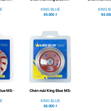
110x5R
110x
UE
KING BLUE
KING 
₫
84.000
₫
84.00
Blue MS-
Chén mài King Blue MS-
110x4L
UE
KING BLUE
66.000
₫