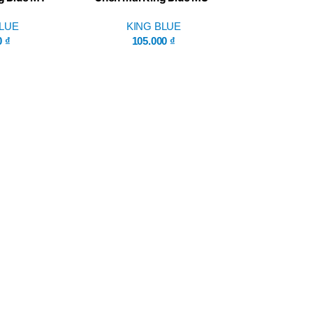
P60H(V)
5L
125x4R
BLUE
KING BLUE
0
₫
105.000
₫