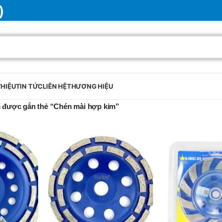
)
THIỆU
TIN TỨC
LIÊN HỆ
THƯƠNG HIỆU
 được gắn thẻ “Chén mài hợp kim”
BRAND
SELUX