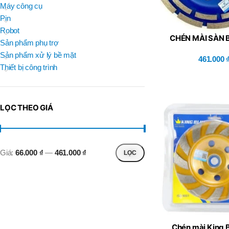
BRAND
Máy công cụ
D
BT30 –
NPU 8 – 70
Pin
BRAND
,
BRAND
SUMA
Robot
BT30 –
CHÉN MÀI SÀN 
BRAND
Top Kogyo
Sản phẩm phụ trợ
NPU13 –
BLUE BIRD M2
105
Sản phẩm xử lý bề mặt
461.000
L
,
Thiết bị công trình
50H(HM)
BT40 –
MÃ SẢN PHẨM
NPU 8 –
L
110
60H(HM)
,
LỌC THEO GIÁ
BT40 –
NPU 8 –
155
,
BT40 –
Giá:
66.000 ₫
—
461.000 ₫
LỌC
NPU 8 – 70
,
BT40 –
NPU13 –
100
,
BT40 –
NPU13 –
Chén mài King 
130