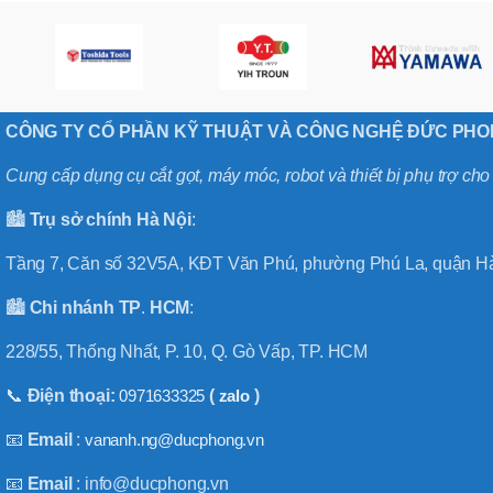
BT50 –
NPU13 –
190
BRAND
JEIL
CÔNG TY CỔ PHẦN KỸ THUẬT VÀ CÔNG NGHỆ ĐỨC PH
Cung cấp dụng cụ cắt gọt, máy móc, robot và thiết bị phụ trợ ch
🏙️
Trụ sở chính
Hà
Nội
:
Tầng 7, Căn số 32V5A, KĐT Văn Phú, phường Phú La, quận Hà
🏙️
Chi nhánh
TP
.
HCM
:
228/55, Thống Nhất, P. 10, Q. Gò Vấp, TP. HCM
📞
Điện thoại:
0971633325
(
zalo
)
📧
Email
:
vananh.ng@ducphong.vn
📧
Email
: info@ducphong.vn