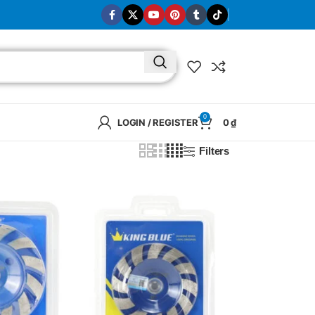
0
LOGIN / REGISTER
0
₫
Filters
BRAND
SELUX