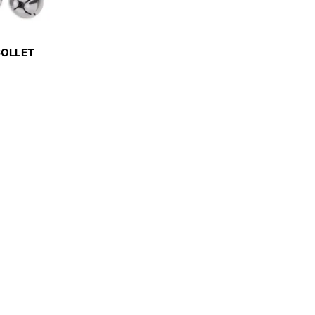
OBOT
BRAND
BRAND
BRAND
EFORT
BRAND
BRAND
YIH TROUN
YIH TROUN
YI
BRAND
BRAND
KE
KING BLUE
COLLET
BRAND
BRAN
Top Kogyo
PHÔI TỰ
SN-
(V)
LI-10×12
,
,
SN-
LI-13×14
(V)
,
LI-16×18
MÃ SẢN PHẨM
,
LI-19×20
,
MÃ SẢN P
LI-22×24
,
LI-25×28