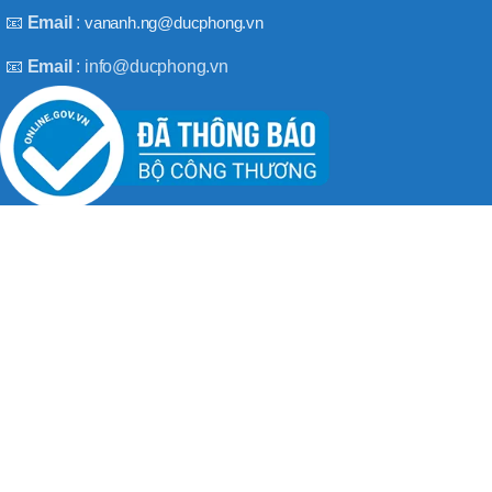
BT50 –
📧
Email
:
vananh.ng@ducphong.vn
NPU13 –
190
📧
Email
: info@ducphong.vn
BRAND
JEIL
RECENT POSTS
Hướng dẫn sử dụng máy khoan bê tông đúng cách
08/11/2025
No Comments
Máy khoan 3 chức năng là gì? Top 2 loại máy khoan
08/02/2025
No Comments
BẢN QUYỀN THU