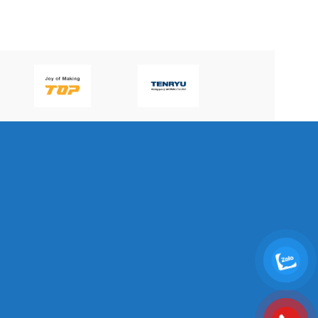
P60H(V)