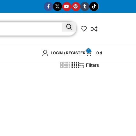
0
LOGIN / REGISTER
0
₫
Filters
BRAND
SELUX