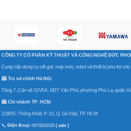
,
MÃ SẢN PHẨM
BT40 –
NPU13 –
175
,
BT50 –
NPU 8 –
110
,
BT50 –
CÔNG TY CỔ PHẦN KỸ THUẬT VÀ CÔNG NGHỆ ĐỨC PH
NPU 8 –
170
Cung cấp dụng cụ cắt gọt, máy móc, robot và thiết bị phụ trợ ch
,
BT50 –
🏙️
Trụ sở chính
Hà
Nội
:
NPU 8 – 85
,
BT50 –
Tầng 7, Căn số 32V5A, KĐT Văn Phú, phường Phú La, quận Hà
NPU13 –
100
🏙️
Chi nhánh
TP
.
HCM
:
,
BT50 –
228/55, Thống Nhất, P. 10, Q. Gò Vấp, TP. HCM
NPU13 –
130
📞
Điện thoại:
0971633325
(
zalo
)
,