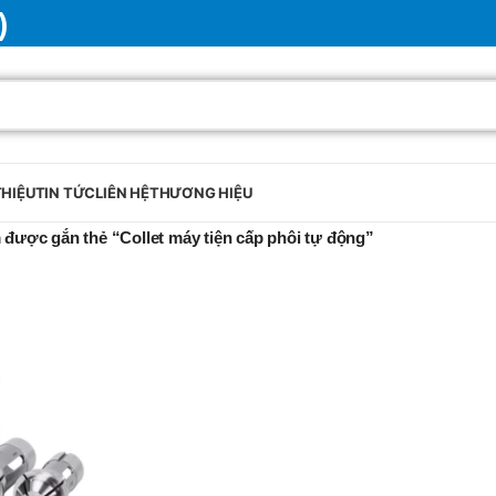
)
THIỆU
TIN TỨC
LIÊN HỆ
THƯƠNG HIỆU
được gắn thẻ “Collet máy tiện cấp phôi tự động”
BRAND
SELUX