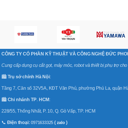
,
MÃ SẢN PHẨM
BT40 –
NPU13 –
175
,
BT50 –
NPU 8 –
110
,
BT50 –
CÔNG TY CỔ PHẦN KỸ THUẬT VÀ CÔNG NGHỆ ĐỨC PH
NPU 8 –
170
Cung cấp dụng cụ cắt gọt, máy móc, robot và thiết bị phụ trợ ch
,
BT50 –
🏙️
Trụ sở chính
Hà
Nội
:
NPU 8 – 85
,
BT50 –
Tầng 7, Căn số 32V5A, KĐT Văn Phú, phường Phú La, quận Hà
NPU13 –
100
🏙️
Chi nhánh
TP
.
HCM
:
,
BT50 –
228/55, Thống Nhất, P. 10, Q. Gò Vấp, TP. HCM
NPU13 –
130
📞
Điện thoại:
0971633325
(
zalo
)
,