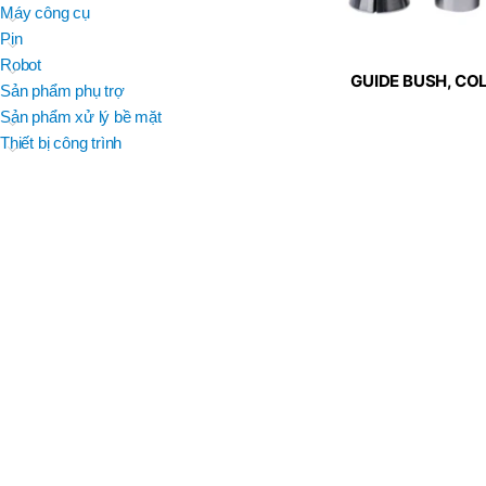
BRAND
Máy công cụ
D
BT30 –
NPU 8 – 70
Pin
BRAND
,
BRAND
SUMA
Robot
BT30 –
GUIDE BUSH, CO
BRAND
Top Kogyo
Sản phẩm phụ trợ
NPU13 –
TIỆN ST
105
Sản phẩm xử lý bề mặt
L
,
Thiết bị công trình
50H(HM)
BT40 –
MÃ SẢN PHẨM
NPU 8 –
L
110
60H(HM)
,
BT40 –
NPU 8 –
155
,
BT40 –
NPU 8 – 70
,
BT40 –
NPU13 –
100
,
BT40 –
NPU13 –
130