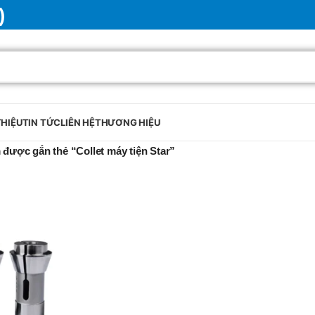
)
THIỆU
TIN TỨC
LIÊN HỆ
THƯƠNG HIỆU
được gắn thẻ “Collet máy tiện Star”
BRAND
SELUX