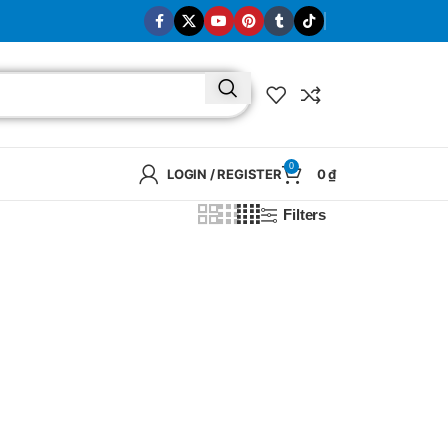
0
LOGIN / REGISTER
0
₫
Filters
BRAND
SELUX