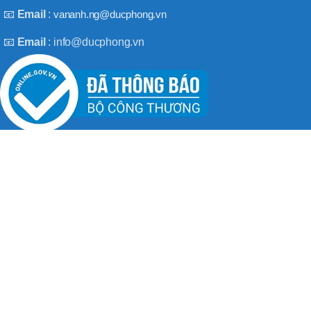
BT50 –
📧
Email
:
vananh.ng@ducphong.vn
NPU13 –
190
📧
Email
: info@ducphong.vn
BRAND
JEIL
RECENT POSTS
Hướng dẫn sử dụng máy khoan bê tông đúng cách
08/11/2025
No Comments
Máy khoan 3 chức năng là gì? Top 2 loại máy khoan
08/02/2025
No Comments
BẢN QUYỀN THU