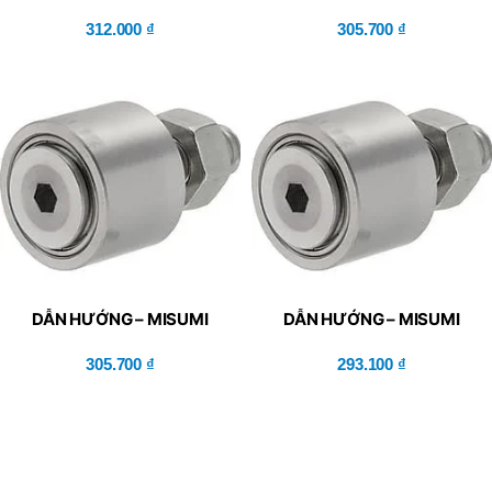
(GFR8)
(GFR6)
312.000
₫
305.700
₫
DẪN HƯỚNG – MISUMI
DẪN HƯỚNG – MISUMI
(GFR5)
(GFR4)
305.700
₫
293.100
₫