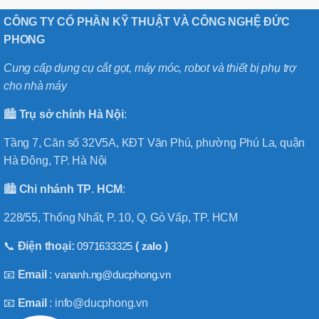
CÔNG TY CỔ PHẦN KỸ THUẬT VÀ CÔNG NGHỆ ĐỨC
PHONG
Cung cấp dụng cụ cắt gọt, máy móc, robot và thiết bị phụ trợ
cho nhà máy
🏙️
Trụ sở chính
Hà
Nội
:
Tầng 7, Căn số 32V5A, KĐT Văn Phú, phường Phú La, quận
Hà Đông, TP. Hà Nội
🏙️
Chi nhánh
TP
.
HCM
:
228/55, Thống Nhất, P. 10, Q. Gò Vấp, TP. HCM
📞
Điện thoại:
0971633325
(
zalo
)
📧
Email
:
vananh.ng@ducphong.vn
📧
Email
: info@ducphong.vn