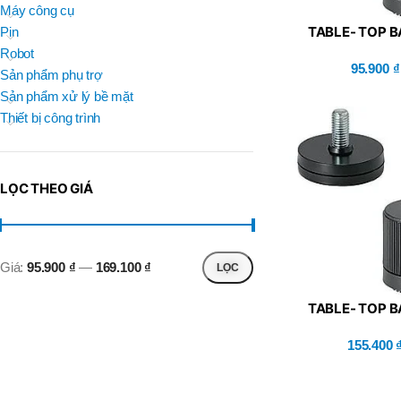
BRAND
Máy công cụ
D
BT30 –
TABLE- TOP B
NPU 8 – 70
Pin
BRAND
,
BRAND
MISUMI (KFBR6
SUMA
Robot
BT30 –
95.900
₫
BRAND
Top Kogyo
Sản phẩm phụ trợ
NPU13 –
105
Sản phẩm xử lý bề mặt
L
,
Thiết bị công trình
50H(HM)
BT40 –
MÃ SẢN PHẨM
NPU 8 –
L
110
60H(HM)
,
LỌC THEO GIÁ
BT40 –
NPU 8 –
155
,
BT40 –
Giá:
95.900 ₫
—
169.100 ₫
LỌC
NPU 8 – 70
,
BT40 –
TABLE- TOP B
NPU13 –
MISUMI (KFBR4
100
155.400
,
BT40 –
NPU13 –
130