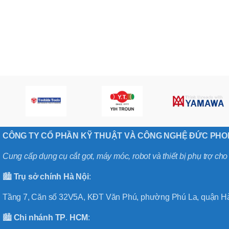
,
MÃ SẢN PHẨM
BT40 –
NPU13 –
175
,
BT50 –
NPU 8 –
110
,
BT50 –
NPU 8 –
170
,
BT50 –
CÔNG TY CỔ PHẦN KỸ THUẬT VÀ CÔNG NGHỆ ĐỨC PH
NPU 8 – 85
,
Cung cấp dụng cụ cắt gọt, máy móc, robot và thiết bị phụ trợ ch
BT50 –
NPU13 –
100
🏙️
Trụ sở chính
Hà
Nội
:
,
BT50 –
Tầng 7, Căn số 32V5A, KĐT Văn Phú, phường Phú La, quận Hà
NPU13 –
130
🏙️
Chi nhánh
TP
.
HCM
:
,