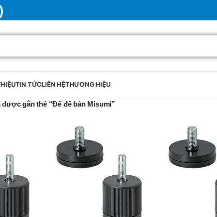
)
THIỆU
TIN TỨC
LIÊN HỆ
THƯƠNG HIỆU
 được gắn thẻ “Đế để bàn Misumi”
BRAND
SELUX