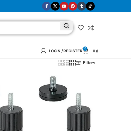
0
LOGIN / REGISTER
0
₫
Filters
BRAND
SELUX