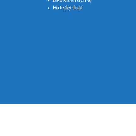
Điều khoản dịch vụ
Hỗ trợ kỹ thuật
 pin 3 chức năng tốt nhất hiện nay