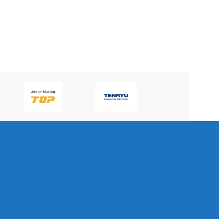
P60H(V)