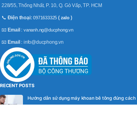
BT50 –
228/55, Thống Nhất, P. 10, Q. Gò Vấp, TP. HCM
NPU13 –
190
📞
Điện thoại:
0971633325
(
zalo
)
📧
Email
:
vananh.ng@ducphong.vn
BRAND
JEIL
📧
Email
: info@ducphong.vn
RECENT POSTS
Hướng dẫn sử dụng máy khoan bê tông đúng cách
08/11/2025
No Comments
Máy khoan 3 chức năng là gì? Top 2 loại máy khoan
08/02/2025
No Comments