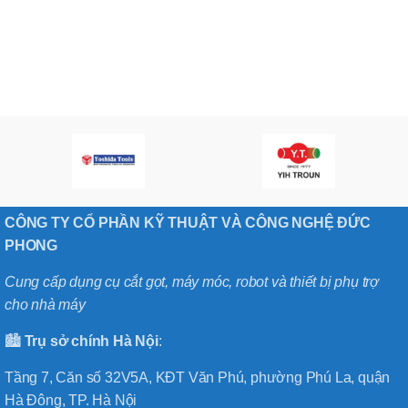
CÔNG TY CỔ PHẦN KỸ THUẬT VÀ CÔNG NGHỆ ĐỨC
PHONG
Cung cấp dụng cụ cắt gọt, máy móc, robot và thiết bị phụ trợ
cho nhà máy
🏙️
Trụ sở chính
Hà
Nội
:
Tầng 7, Căn số 32V5A, KĐT Văn Phú, phường Phú La, quận
Hà Đông, TP. Hà Nội