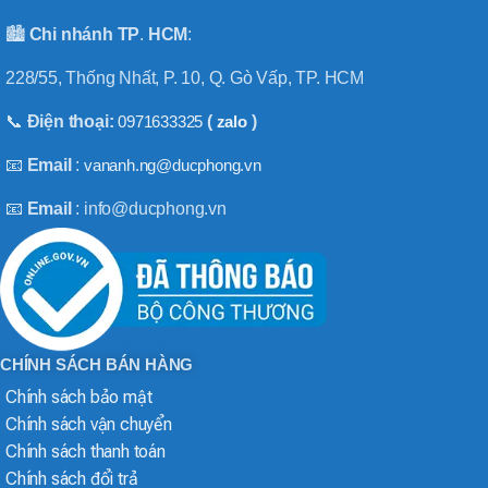
🏙️
Chi nhánh
TP
.
HCM
:
228/55, Thống Nhất, P. 10, Q. Gò Vấp, TP. HCM
📞
Điện thoại:
0971633325
(
zalo
)
📧
Email
:
vananh.ng@ducphong.vn
📧
Email
: info@ducphong.vn
CHÍNH SÁCH BÁN HÀNG
Chính sách bảo mật
Chính sách vận chuyển
Chính sách thanh toán
Chính sách đổi trả