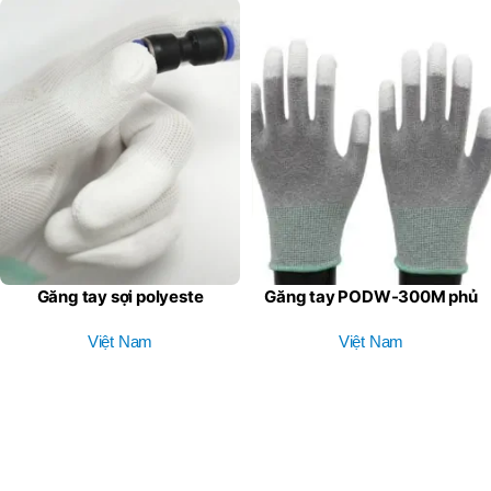
Găng tay sợi polyeste
Găng tay PODW-300M phủ
PODW- 200 phủ sơn PU
PU đầu ngón, găng tay
Việt Nam
ngón
chống tĩnh điện
Việt Nam