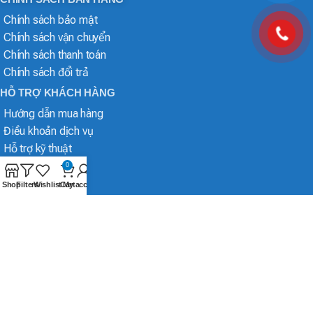
Chính sách bảo mật
Chính sách vận chuyển
Chính sách thanh toán
Chính sách đổi trả
HỖ TRỢ KHÁCH HÀNG
Hướng dẫn mua hàng
Điều khoản dịch vụ
Hỗ trợ kỹ thuật
0
Shop
Filters
Wishlist
Cart
My account