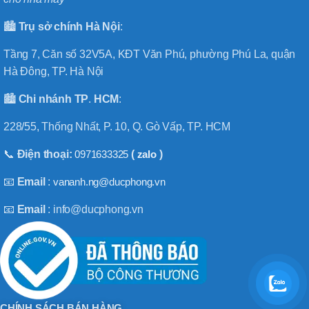
🏙️
Trụ sở chính
Hà
Nội
:
Tầng 7, Căn số 32V5A, KĐT Văn Phú, phường Phú La, quận
Hà Đông, TP. Hà Nội
🏙️
Chi nhánh
TP
.
HCM
:
228/55, Thống Nhất, P. 10, Q. Gò Vấp, TP. HCM
📞
Điện thoại:
0971633325
(
zalo
)
📧
Email
:
vananh.ng@ducphong.vn
📧
Email
: info@ducphong.vn
CHÍNH SÁCH BÁN HÀNG