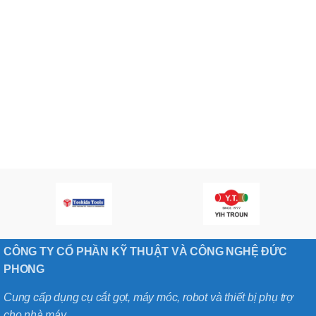
CÔNG TY CỔ PHẦN KỸ THUẬT VÀ CÔNG NGHỆ ĐỨC
PHONG
Cung cấp dụng cụ cắt gọt, máy móc, robot và thiết bị phụ trợ
cho nhà máy