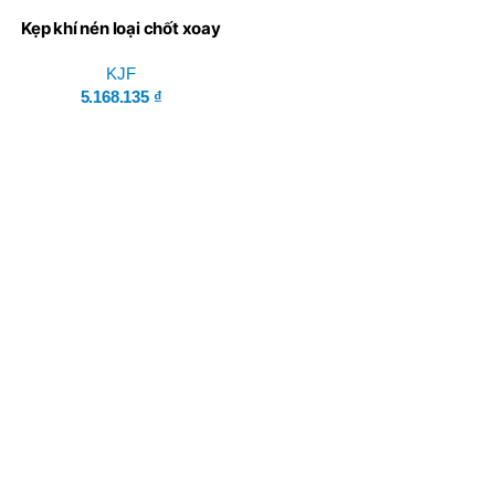
Kẹp khí nén loại chốt xoay
kiểu hàn KJF-AR-1451 – Xi
lanh 40×100
KJF
5.168.135
₫