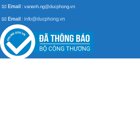
BT50 –
📧
Email
:
vananh.ng@ducphong.vn
NPU13 –
190
📧
Email
: info@ducphong.vn
BRAND
JEIL
RECENT POSTS
Hướng dẫn sử dụng máy khoan bê tông đúng cách
08/11/2025
No Comments
Máy khoan 3 chức năng là gì? Top 2 loại máy khoan
08/02/2025
No Comments
BẢN QUYỀN THU