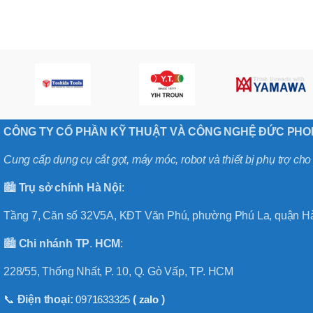
,
MÃ SẢN PHẨM
BT40 –
NPU13 –
175
,
BT50 –
NPU 8 –
110
,
BT50 –
CÔNG TY CỔ PHẦN KỸ THUẬT VÀ CÔNG NGHỆ ĐỨC PH
NPU 8 –
170
Cung cấp dụng cụ cắt gọt, máy móc, robot và thiết bị phụ trợ ch
,
BT50 –
🏙️
Trụ sở chính
Hà
Nội
:
NPU 8 – 85
,
BT50 –
Tầng 7, Căn số 32V5A, KĐT Văn Phú, phường Phú La, quận Hà
NPU13 –
100
🏙️
Chi nhánh
TP
.
HCM
:
,
BT50 –
228/55, Thống Nhất, P. 10, Q. Gò Vấp, TP. HCM
NPU13 –
130
📞
Điện thoại:
0971633325
(
zalo
)
,