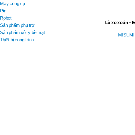
BRAND
Máy công cụ
D
BT30 –
NPU 8 – 70
Pin
BRAND
,
BRAND
SUMA
Robot
BT30 –
Lò xo xoắn – 
BRAND
Top Kogyo
Sản phẩm phụ trợ
NPU13 –
105
Sản phẩm xử lý bề mặt
MISUMI
L
,
Thiết bị công trình
50H(HM)
BT40 –
MÃ SẢN PHẨM
NPU 8 –
L
110
60H(HM)
,
BT40 –
NPU 8 –
155
,
BT40 –
NPU 8 – 70
,
BT40 –
NPU13 –
100
,
BT40 –
NPU13 –
130