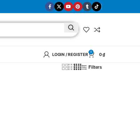
0
LOGIN / REGISTER
0
₫
Filters
BRAND
SELUX