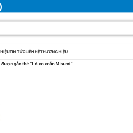
)
THIỆU
TIN TỨC
LIÊN HỆ
THƯƠNG HIỆU
 được gắn thẻ “Lò xo xoắn Misumi”
BRAND
SELUX