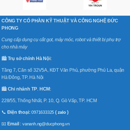
CÔNG TY CỔ PHẦN KỸ THUẬT VÀ CÔNG NGHỆ ĐỨC
PHONG
Cung cấp dụng cụ cắt gọt, máy móc, robot và thiết bị phụ trợ
cho nhà máy
🏙️
Trụ sở chính
Hà
Nội
:
Tầng 7, Căn số 32V5A, KĐT Văn Phú, phường Phú La, quận
Hà Đông, TP. Hà Nội
🏙️
Chi nhánh
TP
.
HCM
:
228/55, Thống Nhất, P. 10, Q. Gò Vấp, TP. HCM
📞
Điện thoại:
0971633325
(
zalo
)
📧
Email
:
vananh.ng@ducphong.vn