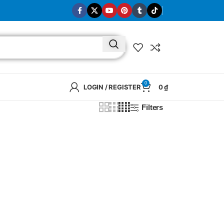
0
LOGIN / REGISTER
0
₫
Filters
BRAND
SELUX