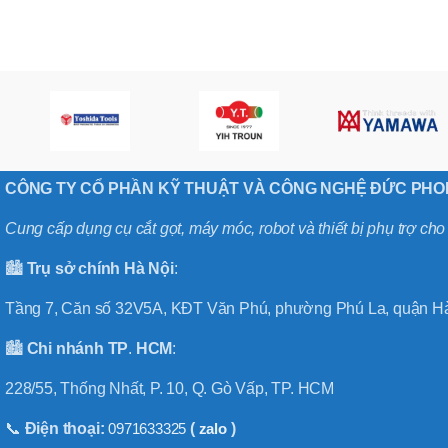
,
MÃ SẢN PHẨM
BT40 –
NPU13 –
175
,
BT50 –
NPU 8 –
110
,
BT50 –
CÔNG TY CỔ PHẦN KỸ THUẬT VÀ CÔNG NGHỆ ĐỨC PH
NPU 8 –
170
Cung cấp dụng cụ cắt gọt, máy móc, robot và thiết bị phụ trợ ch
,
BT50 –
🏙️
Trụ sở chính
Hà
Nội
:
NPU 8 – 85
,
BT50 –
Tầng 7, Căn số 32V5A, KĐT Văn Phú, phường Phú La, quận Hà
NPU13 –
100
🏙️
Chi nhánh
TP
.
HCM
:
,
BT50 –
228/55, Thống Nhất, P. 10, Q. Gò Vấp, TP. HCM
NPU13 –
130
📞
Điện thoại:
0971633325
(
zalo
)
,