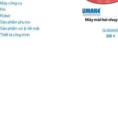
BRAND
Máy công cụ
D
BT30 –
NPU 8 – 70
Pin
BRAND
,
BRAND
SUMA
Robot
BT30 –
Máy mài hơi chuy
BRAND
Top Kogyo
Sản phẩm phụ trợ
NPU13 –
Series OSN –
105
Sản phẩm xử lý bề mặt
SUMAK
L
,
Thiết bị công trình
50H(HM)
100
₫
BT40 –
MÃ SẢN PHẨM
NPU 8 –
L
110
60H(HM)
,
BT40 –
NPU 8 –
155
,
BT40 –
NPU 8 – 70
,
BT40 –
NPU13 –
100
,
BT40 –
NPU13 –
130