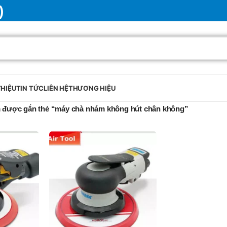
)
THIỆU
TIN TỨC
LIÊN HỆ
THƯƠNG HIỆU
 được gắn thẻ “máy chà nhám không hút chân không”
BRAND
SELUX