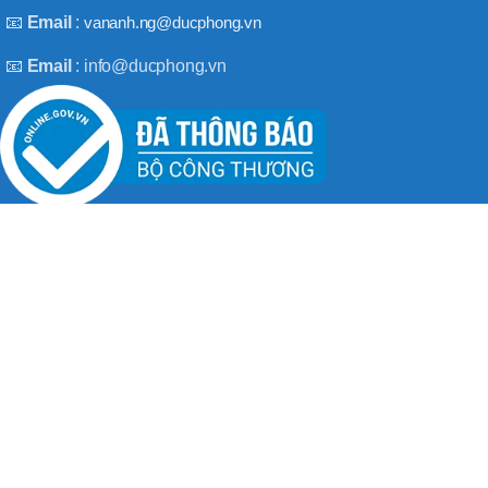
BT50 –
📧
Email
:
vananh.ng@ducphong.vn
NPU13 –
190
📧
Email
: info@ducphong.vn
BRAND
JEIL
RECENT POSTS
Hướng dẫn sử dụng máy khoan bê tông đúng cách
08/11/2025
No Comments
Máy khoan 3 chức năng là gì? Top 2 loại máy khoan
08/02/2025
No Comments
BẢN QUYỀN THU