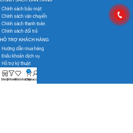
Chính sách bảo mật
Chính sách vận chuyển
Chính sách thanh toán
Chính sách đổi trả
HỖ TRỢ KHÁCH HÀNG
Hướng dẫn mua hàng
Điều khoản dịch vụ
Hỗ trợ kỹ thuật
0
Shop
Filters
Wishlist
Cart
My account