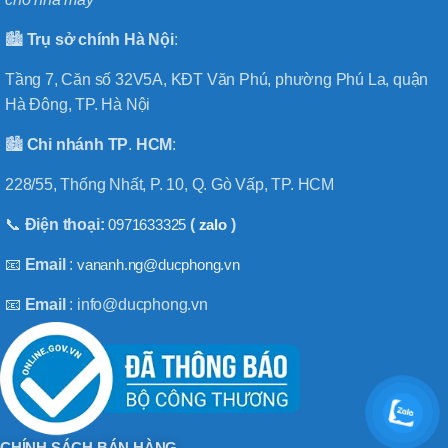
🏙️
Trụ sở chính
Hà
Nội
:
Tầng 7, Căn số 32V5A, KĐT Văn Phú, phường Phú La, quận
Hà Đông, TP. Hà Nội
🏙️
Chi nhánh
TP
.
HCM
:
228/55, Thống Nhất, P. 10, Q. Gò Vấp, TP. HCM
📞
Điện thoại:
0971633325
(
zalo
)
📧
Email
:
vananh.ng@ducphong.vn
📧
Email
: info@ducphong.vn
CHÍNH SÁCH BÁN HÀNG