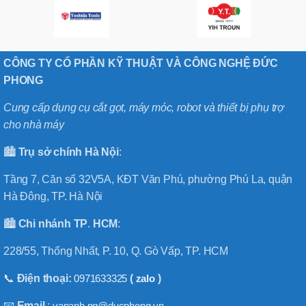
CÔNG TY CỔ PHẦN KỸ THUẬT VÀ CÔNG NGHỆ ĐỨC
PHONG
Cung cấp dụng cụ cắt gọt, máy móc, robot và thiết bị phụ trợ
cho nhà máy
🏙️
Trụ sở chính
Hà
Nội
:
Tầng 7, Căn số 32V5A, KĐT Văn Phú, phường Phú La, quận
Hà Đông, TP. Hà Nội
🏙️
Chi nhánh
TP
.
HCM
:
228/55, Thống Nhất, P. 10, Q. Gò Vấp, TP. HCM
📞
Điện thoại:
0971633325
(
zalo
)
📧
Email
:
vananh.ng@ducphong.vn