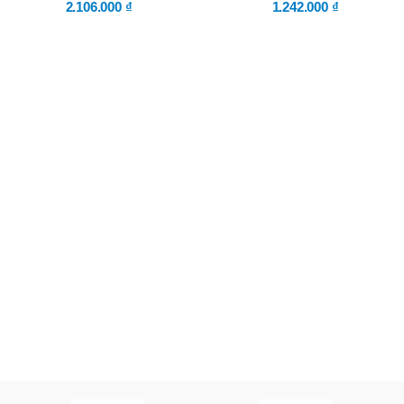
2.106.000
₫
1.242.000
₫