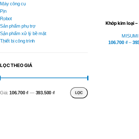
BRAND
Máy công cụ
D
BT30 –
NPU 8 – 70
Pin
BRAND
,
BRAND
SUMA
Robot
BT30 –
Khớp kim loại –
BRAND
Top Kogyo
Sản phẩm phụ trợ
NPU13 –
105
Sản phẩm xử lý bề mặt
MISUMI
L
,
Thiết bị công trình
50H(HM)
106.700
₫
–
39
BT40 –
MÃ SẢN PHẨM
NPU 8 –
L
110
60H(HM)
,
LỌC THEO GIÁ
BT40 –
NPU 8 –
155
,
BT40 –
Giá:
106.700 ₫
—
393.500 ₫
LỌC
NPU 8 – 70
,
BT40 –
NPU13 –
100
,
BT40 –
NPU13 –
130