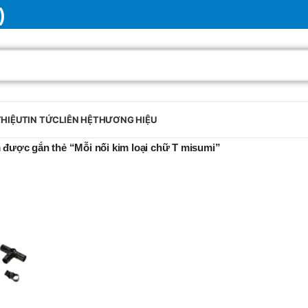
)
THIỆU
TIN TỨC
LIÊN HỆ
THƯƠNG HIỆU
được gắn thẻ “Mỗi nối kim loại chữ T misumi”
BRAND
SELUX