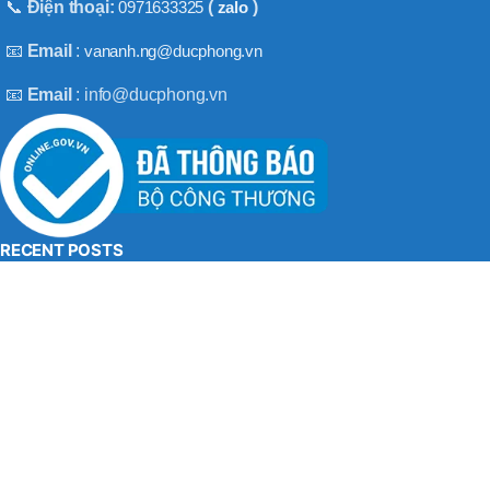
BT50 –
📞
Điện thoại:
0971633325
(
zalo
)
NPU13 –
190
📧
Email
:
vananh.ng@ducphong.vn
📧
Email
: info@ducphong.vn
BRAND
JEIL
RECENT POSTS
Hướng dẫn sử dụng máy khoan bê tông đúng cách
08/11/2025
No Comments
Máy khoan 3 chức năng là gì? Top 2 loại máy khoan
08/02/2025
No Comments
BẢN QUYỀN THU