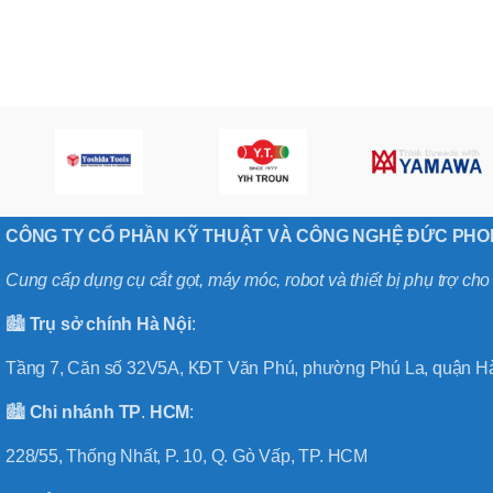
,
MÃ SẢN PHẨM
BT40 –
NPU13 –
175
,
BT50 –
NPU 8 –
110
,
BT50 –
NPU 8 –
CÔNG TY CỔ PHẦN KỸ THUẬT VÀ CÔNG NGHỆ ĐỨC PH
170
,
BT50 –
Cung cấp dụng cụ cắt gọt, máy móc, robot và thiết bị phụ trợ ch
NPU 8 – 85
,
🏙️
Trụ sở chính
Hà
Nội
:
BT50 –
NPU13 –
Tầng 7, Căn số 32V5A, KĐT Văn Phú, phường Phú La, quận Hà
100
,
🏙️
Chi nhánh
TP
.
HCM
:
BT50 –
NPU13 –
228/55, Thống Nhất, P. 10, Q. Gò Vấp, TP. HCM
130
,