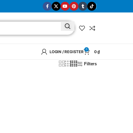
0
LOGIN / REGISTER
0
₫
Filters
BRAND
SELUX