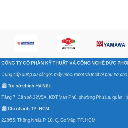
,
MÃ SẢN PHẨM
BT40 –
NPU13 –
175
,
BT50 –
NPU 8 –
110
,
BT50 –
NPU 8 –
170
CÔNG TY CỔ PHẦN KỸ THUẬT VÀ CÔNG NGHỆ ĐỨC PH
,
BT50 –
Cung cấp dụng cụ cắt gọt, máy móc, robot và thiết bị phụ trợ ch
NPU 8 – 85
,
🏙️
Trụ sở chính
Hà
Nội
:
BT50 –
NPU13 –
Tầng 7, Căn số 32V5A, KĐT Văn Phú, phường Phú La, quận Hà
100
,
BT50 –
🏙️
Chi nhánh
TP
.
HCM
:
NPU13 –
130
228/55, Thống Nhất, P. 10, Q. Gò Vấp, TP. HCM
,