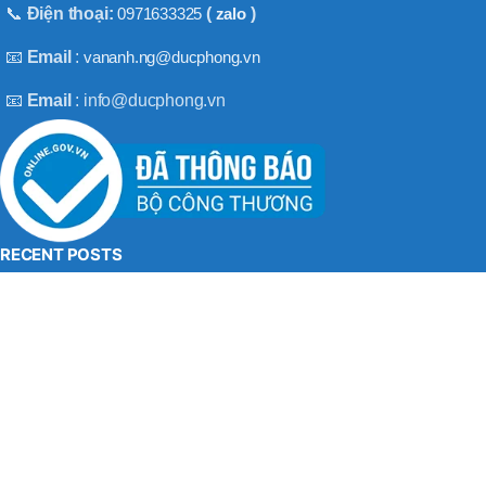
BT50 –
📞
Điện thoại:
0971633325
(
zalo
)
NPU13 –
190
📧
Email
:
vananh.ng@ducphong.vn
📧
Email
: info@ducphong.vn
BRAND
JEIL
RECENT POSTS
Hướng dẫn sử dụng máy khoan bê tông đúng cách
08/11/2025
No Comments
Máy khoan 3 chức năng là gì? Top 2 loại máy khoan
08/02/2025
No Comments
BẢN QUYỀN THU