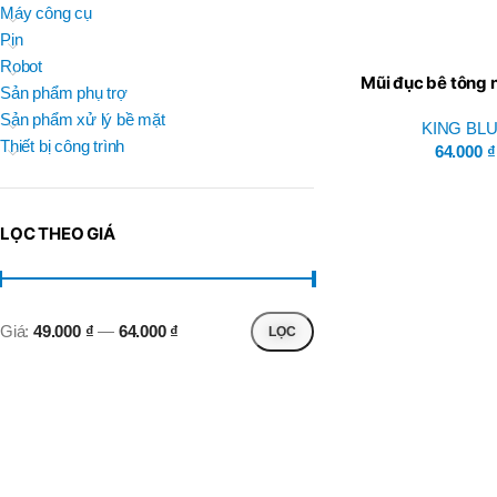
BRAND
Máy công cụ
D
BT30 –
NPU 8 – 70
Pin
BRAND
,
BRAND
SUMA
Robot
BT30 –
Mũi đục bê tông 
BRAND
Top Kogyo
Sản phẩm phụ trợ
NPU13 –
Blue (KBVN-1
105
Sản phẩm xử lý bề mặt
KING BL
L
,
Thiết bị công trình
50H(HM)
64.000
₫
BT40 –
MÃ SẢN PHẨM
NPU 8 –
L
110
60H(HM)
,
LỌC THEO GIÁ
BT40 –
NPU 8 –
155
,
BT40 –
Giá:
49.000 ₫
—
64.000 ₫
LỌC
NPU 8 – 70
,
BT40 –
NPU13 –
100
,
BT40 –
NPU13 –
130