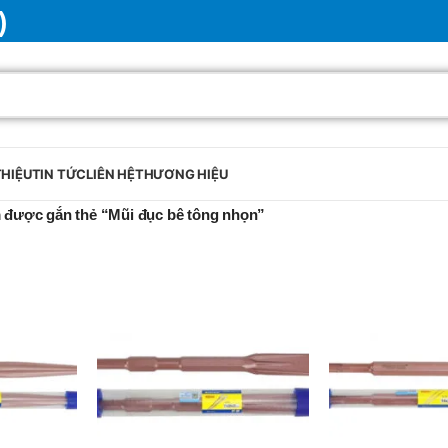
)
THIỆU
TIN TỨC
LIÊN HỆ
THƯƠNG HIỆU
 được gắn thẻ “Mũi đục bê tông nhọn”
BRAND
SELUX