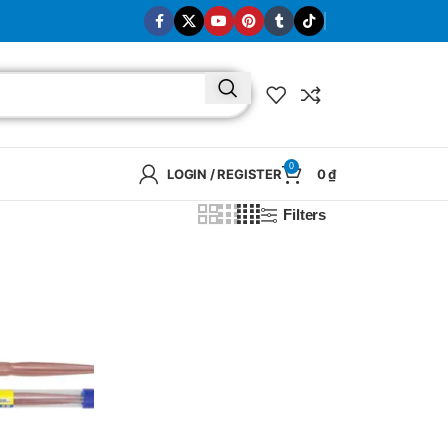
0
LOGIN / REGISTER
0
₫
Filters
BRAND
SELUX