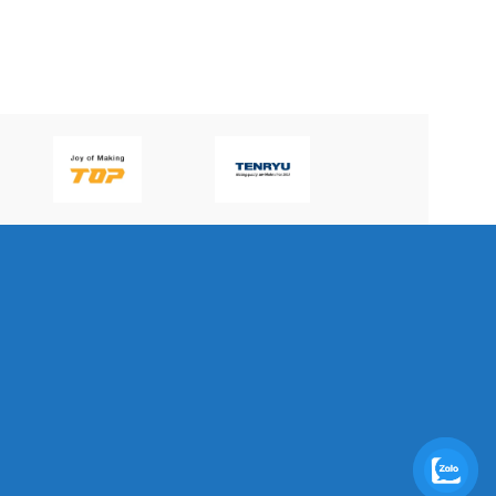
P60H(V)