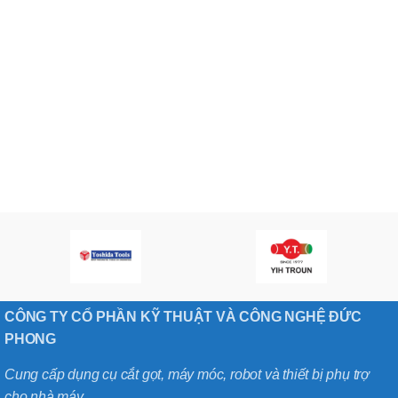
CÔNG TY CỔ PHẦN KỸ THUẬT VÀ CÔNG NGHỆ ĐỨC
PHONG
Cung cấp dụng cụ cắt gọt, máy móc, robot và thiết bị phụ trợ
cho nhà máy