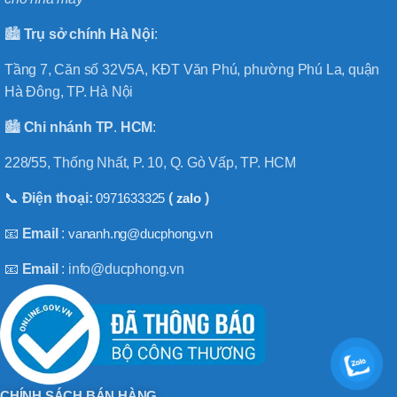
🏙️
Trụ sở chính
Hà
Nội
:
Tầng 7, Căn số 32V5A, KĐT Văn Phú, phường Phú La, quận
Hà Đông, TP. Hà Nội
🏙️
Chi nhánh
TP
.
HCM
:
228/55, Thống Nhất, P. 10, Q. Gò Vấp, TP. HCM
📞
Điện thoại:
0971633325
(
zalo
)
📧
Email
:
vananh.ng@ducphong.vn
📧
Email
: info@ducphong.vn
CHÍNH SÁCH BÁN HÀNG