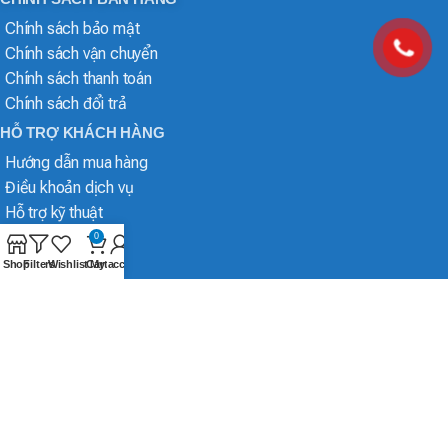
Chính sách bảo mật
Chính sách vận chuyển
Chính sách thanh toán
Chính sách đổi trả
HỖ TRỢ KHÁCH HÀNG
Hướng dẫn mua hàng
Điều khoản dịch vụ
Hỗ trợ kỹ thuật
0
Shop
Filters
Wishlist
Cart
My account