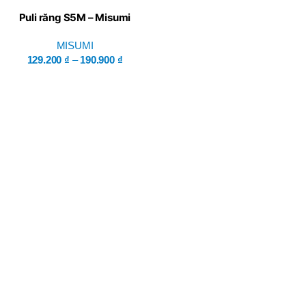
Puli răng S5M – Misumi
MISUMI
129.200
₫
–
190.900
₫