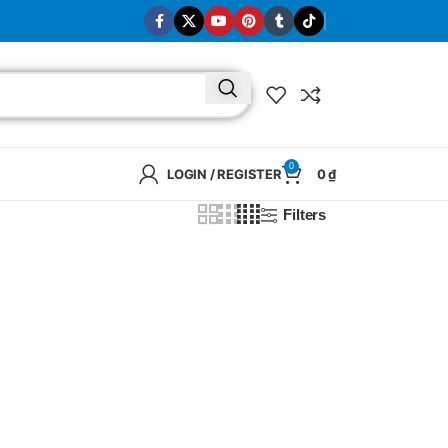
0
LOGIN / REGISTER
0
₫
Filters
BRAND
SELUX