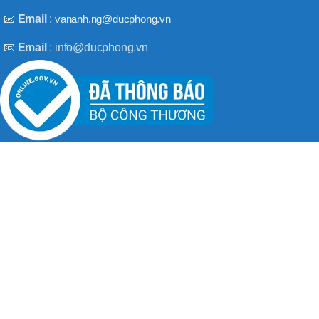
BT50 –
NPU13 –
📧
Email
:
vananh.ng@ducphong.vn
190
📧
Email
: info@ducphong.vn
BRAND
JEIL
RECENT POSTS
Hướng dẫn sử dụng máy khoan bê tông đúng cách
08/11/2025
No Comments
Máy khoan 3 chức năng là gì? Top 2 loại máy khoan
08/02/2025
No Comments
BẢN QUYỀN THU