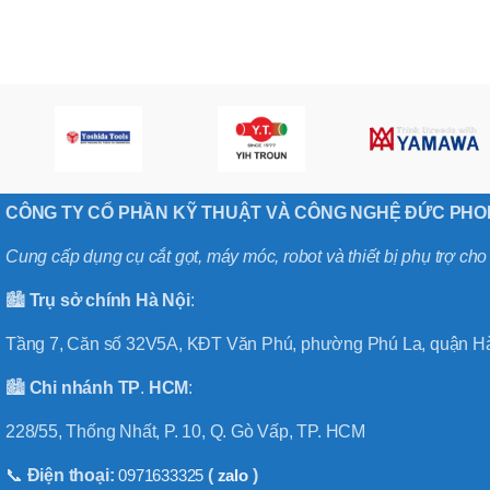
,
MÃ SẢN PHẨM
BT40 –
NPU13 –
175
,
BT50 –
NPU 8 –
110
,
BT50 –
CÔNG TY CỔ PHẦN KỸ THUẬT VÀ CÔNG NGHỆ ĐỨC PH
NPU 8 –
170
Cung cấp dụng cụ cắt gọt, máy móc, robot và thiết bị phụ trợ ch
,
BT50 –
NPU 8 – 85
🏙️
Trụ sở chính
Hà
Nội
:
,
BT50 –
Tầng 7, Căn số 32V5A, KĐT Văn Phú, phường Phú La, quận Hà
NPU13 –
100
🏙️
Chi nhánh
TP
.
HCM
:
,
BT50 –
228/55, Thống Nhất, P. 10, Q. Gò Vấp, TP. HCM
NPU13 –
130
,
📞
Điện thoại:
0971633325
(
zalo
)