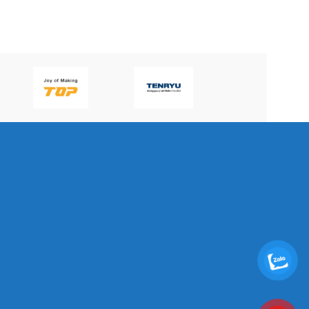
P60H(V)