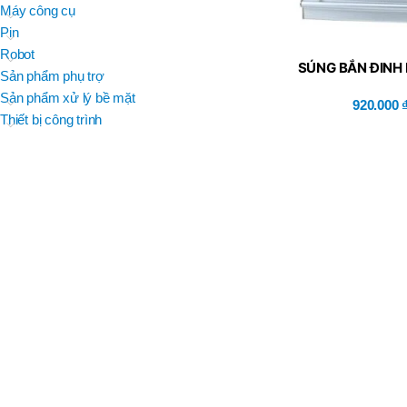
BRAND
Máy công cụ
D
BT30 –
NPU 8 – 70
Pin
BRAND
,
BRAND
SUMA
Robot
BT30 –
SÚNG BẮN ĐINH
BRAND
Top Kogyo
Sản phẩm phụ trợ
NPU13 –
KHÍ NÉN (KBO
105
Sản phẩm xử lý bề mặt
920.000
L
,
Thiết bị công trình
50H(HM)
BT40 –
MÃ SẢN PHẨM
NPU 8 –
L
110
60H(HM)
,
BT40 –
NPU 8 –
155
,
BT40 –
NPU 8 – 70
,
BT40 –
NPU13 –
100
,
BT40 –
NPU13 –
130