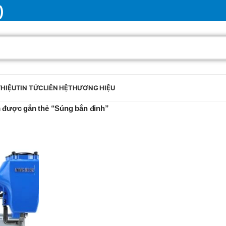
)
THIỆU
TIN TỨC
LIÊN HỆ
THƯƠNG HIỆU
 được gắn thẻ “Súng bắn đinh”
BRAND
SELUX