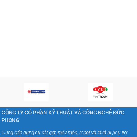
CÔNG TY CỔ PHẦN KỸ THUẬT VÀ CÔNG NGHỆ ĐỨC
PHONG
Cung cấp dụng cụ cắt gọt, máy móc, robot và thiết bị phụ trợ