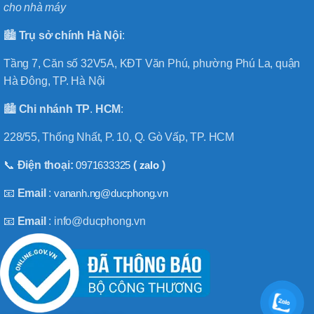
cho nhà máy
🏙️
Trụ sở chính
Hà
Nội
:
Tầng 7, Căn số 32V5A, KĐT Văn Phú, phường Phú La, quận
Hà Đông, TP. Hà Nội
🏙️
Chi nhánh
TP
.
HCM
:
228/55, Thống Nhất, P. 10, Q. Gò Vấp, TP. HCM
📞
Điện thoại:
0971633325
(
zalo
)
📧
Email
:
vananh.ng@ducphong.vn
📧
Email
: info@ducphong.vn