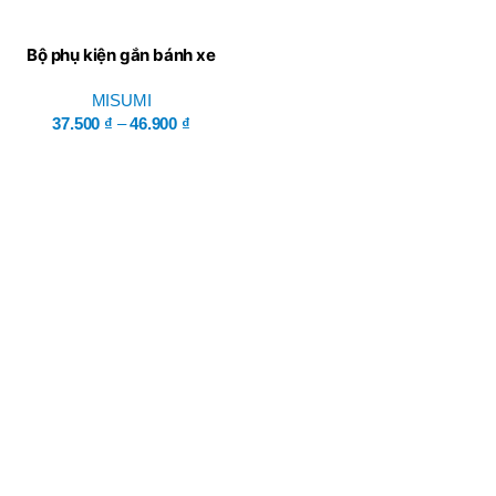
Bộ phụ kiện gắn bánh xe
cho khung ống – Misumi
MISUMI
37.500
₫
–
46.900
₫