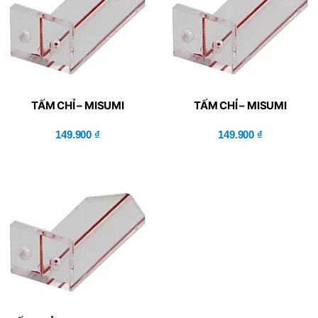
TẤM CHỈ – MISUMI
TẤM CHỈ – MISUMI
(PPPL30)
(PPLP20)
149.900
₫
149.900
₫