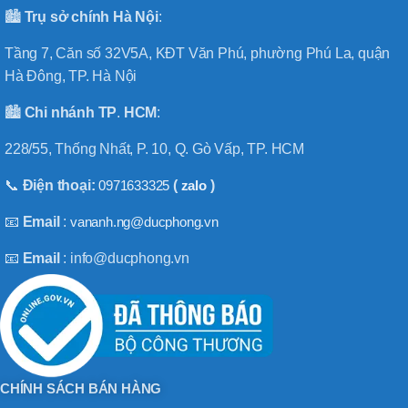
🏙️
Trụ sở chính
Hà
Nội
:
Tầng 7, Căn số 32V5A, KĐT Văn Phú, phường Phú La, quận
Hà Đông, TP. Hà Nội
🏙️
Chi nhánh
TP
.
HCM
:
228/55, Thống Nhất, P. 10, Q. Gò Vấp, TP. HCM
📞
Điện thoại:
0971633325
(
zalo
)
📧
Email
:
vananh.ng@ducphong.vn
📧
Email
: info@ducphong.vn
CHÍNH SÁCH BÁN HÀNG