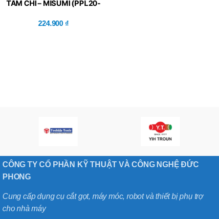
TẤM CHỈ – MISUMI (PPL20-
HC)
224.900
₫
CÔNG TY CỔ PHẦN KỸ THUẬT VÀ CÔNG NGHỆ ĐỨC
PHONG
Cung cấp dụng cụ cắt gọt, máy móc, robot và thiết bị phụ trợ
cho nhà máy