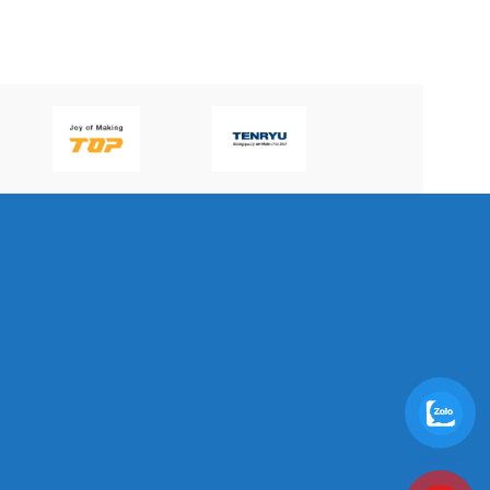
P60H(V)