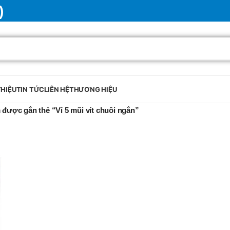
)
THIỆU
TIN TỨC
LIÊN HỆ
THƯƠNG HIỆU
được gắn thẻ “Vỉ 5 mũi vít chuôi ngắn”
BRAND
SELUX