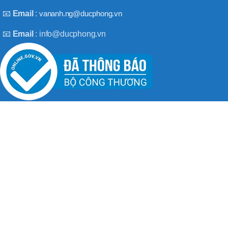
BT50 –
NPU13 –
📧
Email
:
vananh.ng@ducphong.vn
190
📧
Email
: info@ducphong.vn
BRAND
JEIL
RECENT POSTS
Hướng dẫn sử dụng máy khoan bê tông đúng cách
08/11/2025
No Comments
Máy khoan 3 chức năng là gì? Top 2 loại máy khoan
08/02/2025
No Comments
BẢN QUYỀN THU