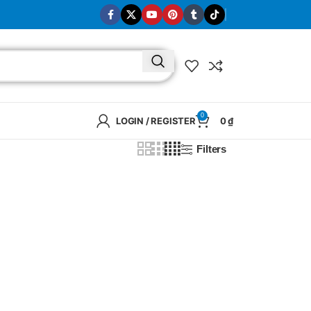
0
LOGIN / REGISTER
0
₫
Filters
BRAND
SELUX