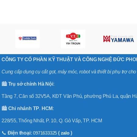
,
MÃ SẢN PHẨM
BT40 –
NPU13 –
175
,
BT50 –
NPU 8 –
110
,
BT50 –
CÔNG TY CỔ PHẦN KỸ THUẬT VÀ CÔNG NGHỆ ĐỨC PH
NPU 8 –
170
Cung cấp dụng cụ cắt gọt, máy móc, robot và thiết bị phụ trợ ch
,
BT50 –
NPU 8 – 85
🏙️
Trụ sở chính
Hà
Nội
:
,
BT50 –
Tầng 7, Căn số 32V5A, KĐT Văn Phú, phường Phú La, quận Hà
NPU13 –
100
🏙️
Chi nhánh
TP
.
HCM
:
,
BT50 –
228/55, Thống Nhất, P. 10, Q. Gò Vấp, TP. HCM
NPU13 –
130
,
📞
Điện thoại:
0971633325
(
zalo
)