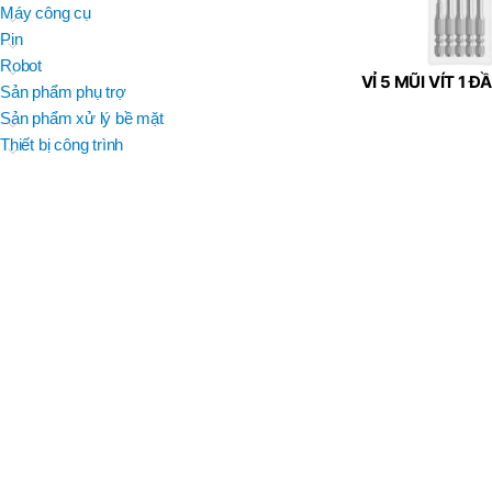
BRAND
Máy công cụ
D
BT30 –
NPU 8 – 70
Pin
BRAND
,
BRAND
SUMA
Robot
BT30 –
VỈ 5 MŨI VÍT 1 
BRAND
Top Kogyo
Sản phẩm phụ trợ
NPU13 –
NGẮN ANEX (
105
Sản phẩm xử lý bề mặt
01W)
L
,
Thiết bị công trình
50H(HM)
BT40 –
MÃ SẢN PHẨM
NPU 8 –
L
110
60H(HM)
,
BT40 –
NPU 8 –
155
,
BT40 –
NPU 8 – 70
,
BT40 –
NPU13 –
100
,
BT40 –
NPU13 –
130