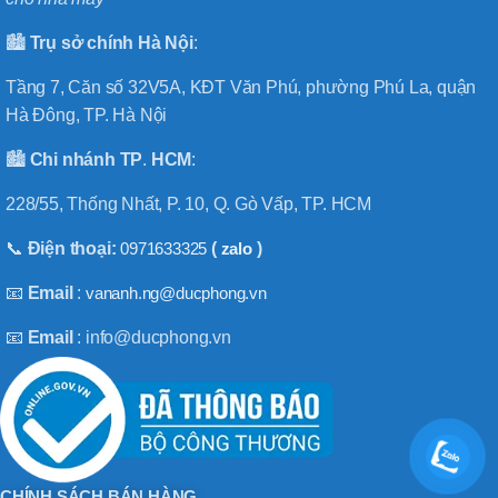
🏙️
Trụ sở chính
Hà
Nội
:
Tầng 7, Căn số 32V5A, KĐT Văn Phú, phường Phú La, quận
Hà Đông, TP. Hà Nội
🏙️
Chi nhánh
TP
.
HCM
:
228/55, Thống Nhất, P. 10, Q. Gò Vấp, TP. HCM
📞
Điện thoại:
0971633325
(
zalo
)
📧
Email
:
vananh.ng@ducphong.vn
📧
Email
: info@ducphong.vn
CHÍNH SÁCH BÁN HÀNG