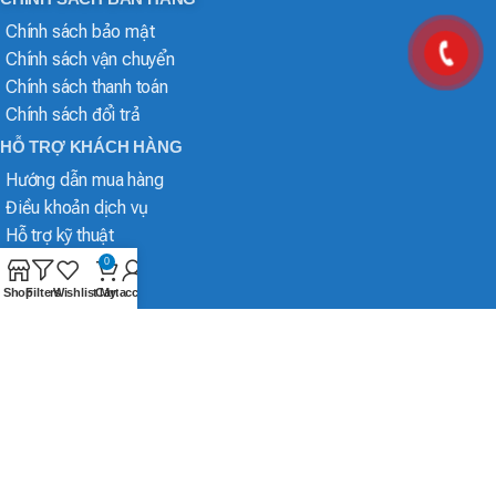
Chính sách bảo mật
Chính sách vận chuyển
Chính sách thanh toán
Chính sách đổi trả
HỖ TRỢ KHÁCH HÀNG
Hướng dẫn mua hàng
Điều khoản dịch vụ
Hỗ trợ kỹ thuật
0
Shop
Filters
Wishlist
Cart
My account