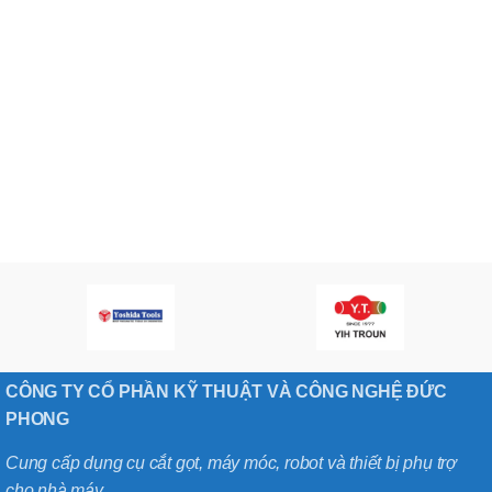
CÔNG TY CỔ PHẦN KỸ THUẬT VÀ CÔNG NGHỆ ĐỨC
PHONG
Cung cấp dụng cụ cắt gọt, máy móc, robot và thiết bị phụ trợ
cho nhà máy