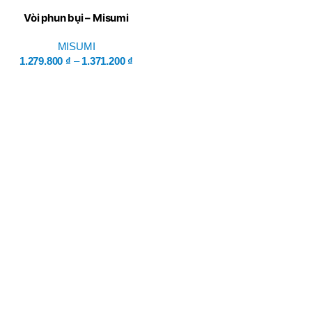
Vòi phun bụi – Misumi
MISUMI
1.279.800
₫
–
1.371.200
₫