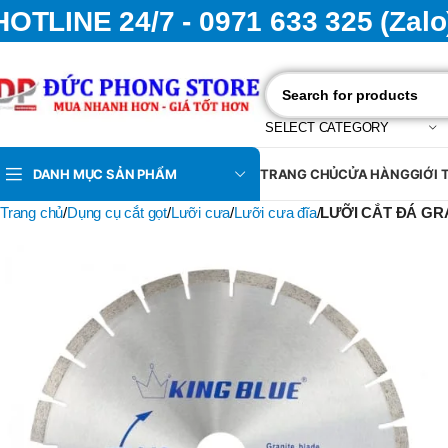
HOTLINE 24/7 - 0971 633 325 (Zalo
SELECT CATEGORY
DANH MỤC SẢN PHẨM
TRANG CHỦ
CỬA HÀNG
GIỚI 
Trang chủ
Dụng cụ cắt gọt
Lưỡi cưa
Lưỡi cưa đĩa
LƯỠI CẮT ĐÁ GRA