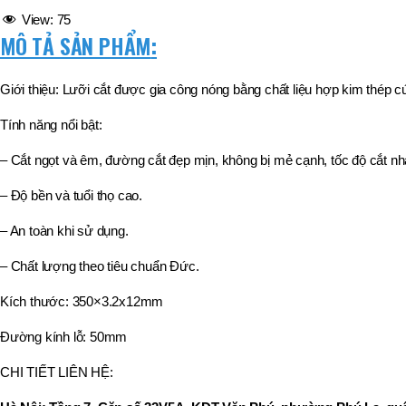
,
View:
75
MÃ SẢN PHẨM
BT40 –
MÔ TẢ SẢN PHẨM
:
NPU13 –
175
,
Giới thiệu: Lưỡi cắt được gia công nóng bằng chất liệu hợp kim thép
BT50 –
NPU 8 –
Tính năng nổi bật:
110
,
– Cắt ngọt và êm, đường cắt đẹp mịn, không bị mẻ cạnh, tốc độ cắt nh
BT50 –
NPU 8 –
– Độ bền và tuổi thọ cao.
170
,
BT50 –
– An toàn khi sử dụng.
NPU 8 – 85
,
– Chất lượng theo tiêu chuẩn Đức.
BT50 –
NPU13 –
Kích thước: 350×3.2x12mm
100
,
Đường kính lỗ: 50mm
BT50 –
NPU13 –
CHI TIẾT LIÊN HỆ:
130
,