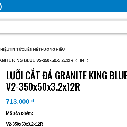
)
THIỆU
TIN TỨC
LIÊN HỆ
THƯƠNG HIỆU
NITE KING BLUE V2-350x50x3.2x12R
LƯỠI CẮT ĐÁ GRANITE KING BLU
V2-350x50x3.2x12R
713.000
₫
Mã sản phẩm:
V2-350x50x3.2x12R
BRAND
SELUX