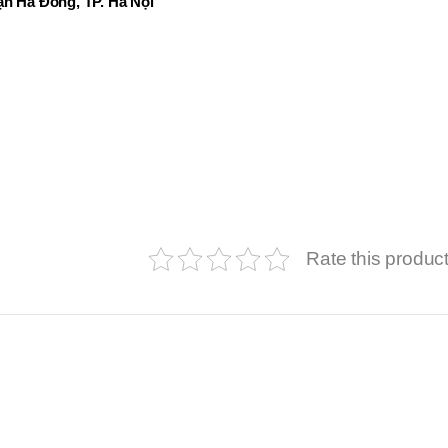
n Hà Đông, TP. Hà Nội
Rate this produc