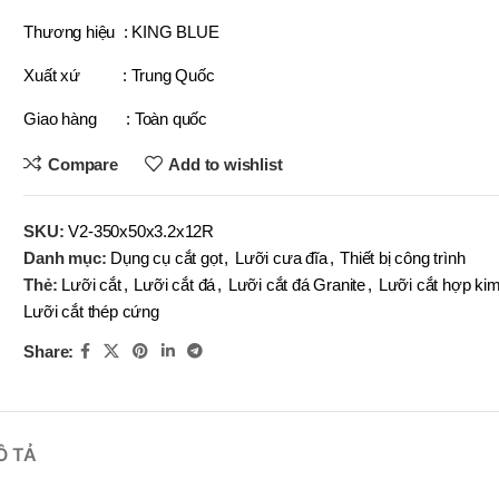
OBOT
BRAND
Thương hiệu : KING BLUE
BRAND
BRAND
EFORT
BRAND
BRAND
YIH TROUN
YIH TROUN
YI
BRAND
BRAND
KE
KING BLUE
Xuất xứ : Trung Quốc
BRAND
BRAND
BRAN
BRAN
MITUTOYO
Top Kogyo
Giao hàng : Toàn quốc
SN-
(V)
LI-10×12
Compare
Add to wishlist
,
,
SN-
LI-13×14
(V)
,
SKU:
V2-350x50x3.2x12R
LI-16×18
Danh mục:
Dụng cụ cắt gọt
,
Lưỡi cưa đĩa
,
Thiết bị công trình
MÃ SẢN PHẨM
,
LI-19×20
Thẻ:
Lưỡi cắt
,
Lưỡi cắt đá
,
Lưỡi cắt đá Granite
,
Lưỡi cắt hợp ki
,
Lưỡi cắt thép cứng
MÃ SẢN P
LI-22×24
,
Share:
LI-25×28
Ô TẢ