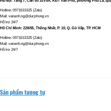
Hà Nội: Tầng 7, Căn số 32V5A, KĐT Văn Phú, phường Phú La, quậ
BT50 –
NPU13 –
190
Hotline: 0971633325 (Zalo)
Mail: vananh.ng@ducphong.vn
Hỗ trợ 24/7
BRAND
JEIL
Hồ Chí Minh: 228/55, Thống Nhất, P. 10, Q. Gò Vấp, TP. HCM
Hotline: 0971633325 (Zalo)
Mail: vananh.ng@ducphong.vn
Hỗ trợ 24/7
Sản phẩm tương tự