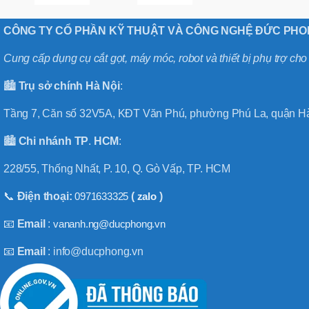
CÔNG TY CỔ PHẦN KỸ THUẬT VÀ CÔNG NGHỆ ĐỨC PH
Cung cấp dụng cụ cắt gọt, máy móc, robot và thiết bị phụ trợ ch
🏙️
Trụ sở chính
Hà
Nội
:
Tầng 7, Căn số 32V5A, KĐT Văn Phú, phường Phú La, quận Hà
🏙️
Chi nhánh
TP
.
HCM
:
228/55, Thống Nhất, P. 10, Q. Gò Vấp, TP. HCM
📞
Điện thoại:
0971633325
(
zalo
)
📧
Email
:
vananh.ng@ducphong.vn
📧
Email
: info@ducphong.vn