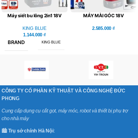
Máy siết bu lông 2in1 18V
MÁY MÀI GÓC 18V
KM18SC – King Blue (Giá
KM18MG (Combo Bao Gồm
Chưa Bao Gồm Pin, Sạc)
KING BLUE
1 Thân Máy, 1 Pin, 1 Sạc)
2.585.000
₫
1.144.000
₫
BRAND
KING BLUE
CÔNG TY CỔ PHẦN KỸ THUẬT VÀ CÔNG NGHỆ ĐỨC
PHONG
Cung cấp dụng cụ cắt gọt, máy móc, robot và thiết bị phụ trợ
cho nhà máy
🏙️
Trụ sở chính
Hà
Nội
: