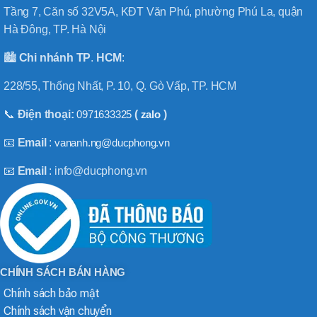
Tầng 7, Căn số 32V5A, KĐT Văn Phú, phường Phú La, quận
Hà Đông, TP. Hà Nội
🏙️
Chi nhánh
TP
.
HCM
:
228/55, Thống Nhất, P. 10, Q. Gò Vấp, TP. HCM
📞
Điện thoại:
0971633325
(
zalo
)
📧
Email
:
vananh.ng@ducphong.vn
📧
Email
: info@ducphong.vn
CHÍNH SÁCH BÁN HÀNG
Chính sách bảo mật
Chính sách vận chuyển