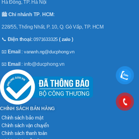
Hà Đông, TP. Hà Nội
🏙️
Chi nhánh
TP
.
HCM
:
228/55, Thống Nhất, P. 10, Q. Gò Vấp, TP. HCM
📞
Điện thoại:
0971633325
(
zalo
)
📧
Email
:
vananh.ng@ducphong.vn
📧
Email
: info@ducphong.vn
CHÍNH SÁCH BÁN HÀNG
Chính sách bảo mật
Chính sách vận chuyển
Chính sách thanh toán