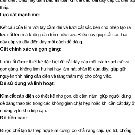
dẫn điện. Điều này đảm bảo an toàn khi cắt các loại dây cáp có điện áp
thấp.
Lực cắt mạnh mẽ:
Kết cấu của kìm với tay cầm dài và lưỡi cắt sắc bén cho phép tạo ra
lực cắt lớn mà không cần tốn nhiều sức. Điều này giúp cắt các loại
dây cáp và dây điện dày một cách dễ dàng.
Cắt chính xác và gọn gàng:
Lưỡi cắt được thiết kế đặc biệt để cắt dây cáp một cách sạch sẽ và
gọn gàng, không làm hư hại hay làm nát phần lõi của dây, giúp giữ
nguyên tính năng dẫn điện và tăng thẩm mỹ cho công việc.
Dễ sử dụng và linh hoạt:
Kìm cắt cáp điện
có thiết kế nhỏ gọn, dễ cầm nắm, giúp người dùng
dễ dàng thao tác trong các không gian chật hẹp hoặc khi cần cắt dây ở
những vị trí khó tiếp cận.
Độ bền cao:
Được chế tạo từ thép hợp kim cứng, có khả năng chịu lực tốt, chống