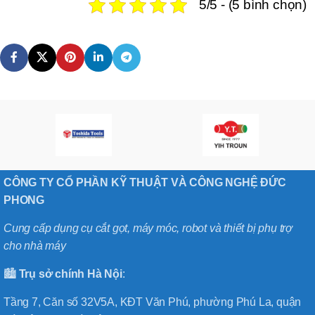
5/5 - (5 bình chọn)
CÔNG TY CỔ PHẦN KỸ THUẬT VÀ CÔNG NGHỆ ĐỨC
PHONG
Cung cấp dụng cụ cắt gọt, máy móc, robot và thiết bị phụ trợ
cho nhà máy
🏙️
Trụ sở chính
Hà
Nội
:
Tầng 7, Căn số 32V5A, KĐT Văn Phú, phường Phú La, quận