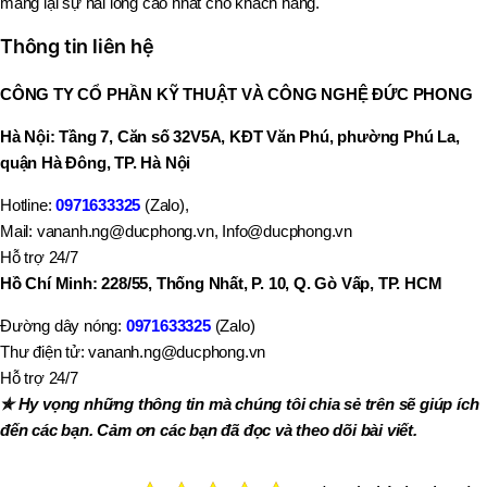
mang lại sự hài lòng cao nhất cho khách hàng.
Thông tin liên hệ
CÔNG TY CỔ PHẦN KỸ THUẬT VÀ CÔNG NGHỆ ĐỨC PHONG
Hà Nội: Tầng 7, Căn số 32V5A, KĐT Văn Phú, phường Phú La,
quận Hà Đông, TP. Hà Nội
Hotline:
0971633325
(Zalo),
Mail: vananh.ng@ducphong.vn, Info@ducphong.vn
Hỗ trợ 24/7
Hồ Chí Minh: 228/55, Thống Nhất, P. 10, Q. Gò Vấp, TP. HCM
Đường dây nóng:
0971633325
(Zalo)
Thư điện tử: vananh.ng@ducphong.vn
Hỗ trợ 24/7
✯ Hy vọng những thông tin mà chúng tôi chia sẻ trên sẽ giúp ích
đến các bạn. Cảm ơn các bạn đã đọc và theo dõi bài viết.