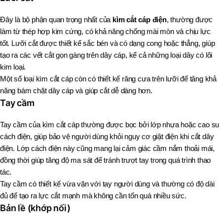
Đây là bộ phận quan trọng nhất của
kìm cắt cáp điện
, thường được
làm từ thép hợp kim cứng, có khả năng chống mài mòn và chịu lực
tốt. Lưỡi cắt được thiết kế sắc bén và có dạng cong hoặc thẳng, giúp
tạo ra các vết cắt gọn gàng trên dây cáp, kể cả những loại dây có lõi
kim loại.
Một số loại kìm cắt cáp còn có thiết kế răng cưa trên lưỡi để tăng khả
năng bám chặt dây cáp và giúp cắt dễ dàng hơn.
Tay cầm
Tay cầm của kìm cắt cáp thường được bọc bởi lớp nhựa hoặc cao su
cách điện, giúp bảo vệ người dùng khỏi nguy cơ giật điện khi cắt dây
điện. Lớp cách điện này cũng mang lại cảm giác cầm nắm thoải mái,
đồng thời giúp tăng độ ma sát để tránh trượt tay trong quá trình thao
tác.
Tay cầm có thiết kế vừa vặn với tay người dùng và thường có độ dài
đủ để tạo ra lực cắt mạnh mà không cần tốn quá nhiều sức.
Bản lề (khớp nối)