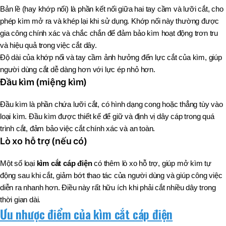
Bản lề (hay khớp nối) là phần kết nối giữa hai tay cầm và lưỡi cắt, cho
phép kìm mở ra và khép lại khi sử dụng. Khớp nối này thường được
gia công chính xác và chắc chắn để đảm bảo kìm hoạt động trơn tru
và hiệu quả trong việc cắt dây.
Độ dài của khớp nối và tay cầm ảnh hưởng đến lực cắt của kìm, giúp
người dùng cắt dễ dàng hơn với lực ép nhỏ hơn.
Đầu kìm (miệng kìm)
Đầu kìm là phần chứa lưỡi cắt, có hình dạng cong hoặc thẳng tùy vào
loại kìm. Đầu kìm được thiết kế để giữ và định vị dây cáp trong quá
trình cắt, đảm bảo việc cắt chính xác và an toàn.
Lò xo hỗ trợ (nếu có)
Một số loại
kìm cắt cáp điện
có thêm lò xo hỗ trợ, giúp mở kìm tự
động sau khi cắt, giảm bớt thao tác của người dùng và giúp công việc
diễn ra nhanh hơn. Điều này rất hữu ích khi phải cắt nhiều dây trong
thời gian dài.
Ưu nhược điểm của kìm cắt cáp điện