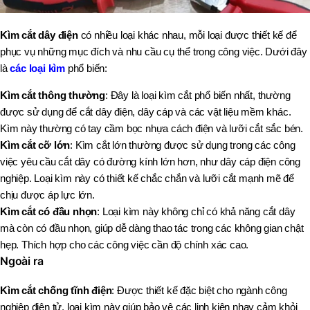
Kìm cắt dây điện
có nhiều loại khác nhau, mỗi loại được thiết kế để
phục vụ những mục đích và nhu cầu cụ thể trong công việc. Dưới đây
là
các loại kìm
phổ biến:
Kìm cắt thông thường
: Đây là loại kìm cắt phổ biến nhất, thường
được sử dụng để cắt dây điện, dây cáp và các vật liệu mềm khác.
Kìm này thường có tay cầm bọc nhựa cách điện và lưỡi cắt sắc bén.
Kìm cắt cỡ lớn
: Kìm cắt lớn thường được sử dụng trong các công
việc yêu cầu cắt dây có đường kính lớn hơn, như dây cáp điện công
nghiệp. Loại kìm này có thiết kế chắc chắn và lưỡi cắt mạnh mẽ để
chịu được áp lực lớn.
Kìm cắt có đầu nhọn
: Loại kìm này không chỉ có khả năng cắt dây
mà còn có đầu nhọn, giúp dễ dàng thao tác trong các không gian chật
hẹp. Thích hợp cho các công việc cần độ chính xác cao.
Ngoài ra
Kìm cắt chống tĩnh điện
: Được thiết kế đặc biệt cho ngành công
nghiệp điện tử, loại kìm này giúp bảo vệ các linh kiện nhạy cảm khỏi