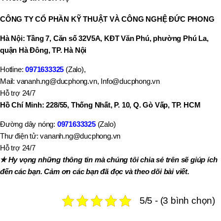
CÔNG TY CỔ PHẦN KỸ THUẬT VÀ CÔNG NGHỆ ĐỨC PHONG
Hà Nội: Tầng 7, Căn số 32V5A, KĐT Văn Phú, phường Phú La,
quận Hà Đông, TP. Hà Nội
Hotline:
0971633325
(Zalo),
Mail: vananh.ng@ducphong.vn, Info@ducphong.vn
Hỗ trợ 24/7
Hồ Chí Minh: 228/55, Thống Nhất, P. 10, Q. Gò Vấp, TP. HCM
Đường dây nóng:
0971633325
(Zalo)
Thư điện tử: vananh.ng@ducphong.vn
Hỗ trợ 24/7
✯ Hy vọng những thông tin mà chúng tôi chia sẻ trên sẽ giúp ích
đến các bạn. Cảm ơn các bạn đã đọc và theo dõi bài viết.
5/5 - (3 bình chọn)