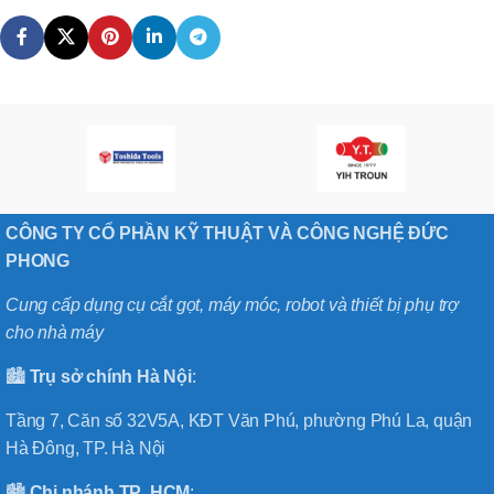
CÔNG TY CỔ PHẦN KỸ THUẬT VÀ CÔNG NGHỆ ĐỨC
PHONG
Cung cấp dụng cụ cắt gọt, máy móc, robot và thiết bị phụ trợ
cho nhà máy
🏙️
Trụ sở chính
Hà
Nội
:
Tầng 7, Căn số 32V5A, KĐT Văn Phú, phường Phú La, quận
Hà Đông, TP. Hà Nội
🏙️
Chi nhánh
TP
.
HCM
: