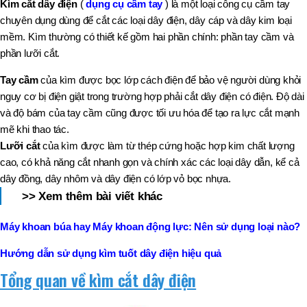
Kìm cắt dây điện
(
dụng cụ cầm tay
) là một loại công cụ cầm tay
chuyên dụng dùng để cắt các loại dây điện, dây cáp và dây kim loại
mềm. Kìm thường có thiết kế gồm hai phần chính: phần tay cầm và
phần lưỡi cắt.
Tay cầm
của kìm được bọc lớp cách điện để bảo vệ người dùng khỏi
nguy cơ bị điện giật trong trường hợp phải cắt dây điện có điện. Độ dài
và độ bám của tay cầm cũng được tối ưu hóa để tạo ra lực cắt mạnh
mẽ khi thao tác.
Lưỡi cắt
của kìm được làm từ thép cứng hoặc hợp kim chất lượng
cao, có khả năng cắt nhanh gọn và chính xác các loại dây dẫn, kể cả
dây đồng, dây nhôm và dây điện có lớp vỏ bọc nhựa.
>> Xem thêm bài viết khác
Máy khoan búa hay Máy khoan động lực: Nên sử dụng loại nào?
Hướng dẫn sử dụng kìm tuốt dây điện hiệu quả
Tổng quan về kìm cắt dây điện