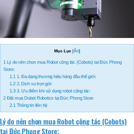
Ẩn
Mục Lục
[
]
1
Lý do nên chọn mua Robot cộng tác (Cobots) tại Đức Phong
Store:
1.1
1. Đa dạng thương hiệu hàng đầu thế giới:
1.2
2. Dịch vụ trọn gói:
1.3
3. Ưu điểm khi sử dụng robot cộng tác:
2
Đặt mua Dobot Robotics tại Đức Phong Store
2.1
Thông tin liên hệ
Lý do nên chọn mua Robot cộng tác (Cobots)
tại Đức Phong Store: