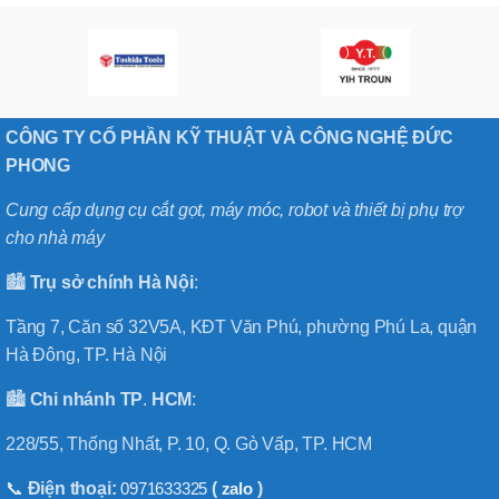
CÔNG TY CỔ PHẦN KỸ THUẬT VÀ CÔNG NGHỆ ĐỨC
PHONG
Cung cấp dụng cụ cắt gọt, máy móc, robot và thiết bị phụ trợ
cho nhà máy
🏙️
Trụ sở chính
Hà
Nội
:
Tầng 7, Căn số 32V5A, KĐT Văn Phú, phường Phú La, quận
Hà Đông, TP. Hà Nội
🏙️
Chi nhánh
TP
.
HCM
:
228/55, Thống Nhất, P. 10, Q. Gò Vấp, TP. HCM
📞
Điện thoại:
0971633325
(
zalo
)