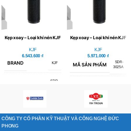
Kẹp xoay – Loại khí nén KJF
Kẹp xoay – Loại khí nén KJF
SDR-4032A-L
SDR-3025A
KJF
KJF
6.543.600
₫
5.971.000
₫
BRAND
SDR-
KJF
MÃ SẢN PHẨM
3025A
SDR-
BRAND
MÃ SẢN PHẨM
KJF
4032A-
L
CÔNG TY CỔ PHẦN KỸ THUẬT VÀ CÔNG NGHỆ ĐỨC
PHONG