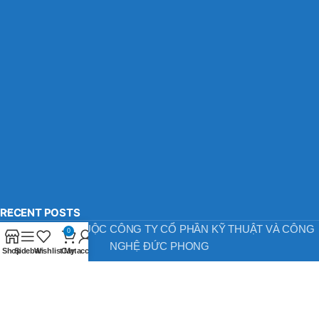
RECENT POSTS
BẢN QUYỀN THUỘC CÔNG TY CỔ PHẦN KỸ THUẬT VÀ CÔNG
0
NGHỆ ĐỨC PHONG
Shop
Sidebar
Wishlist
Cart
My account