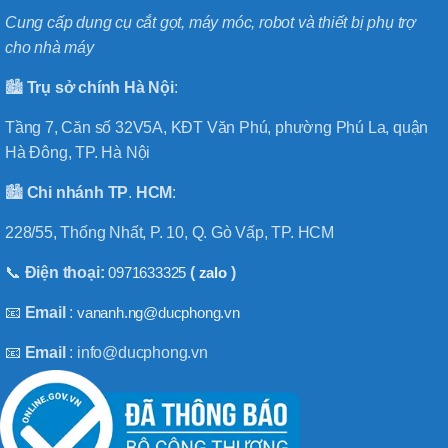
Cung cấp dụng cụ cắt gọt, máy móc, robot và thiết bị phụ trợ
cho nhà máy
🏙️
Trụ sở chính
Hà
Nội
:
Tầng 7, Căn số 32V5A, KĐT Văn Phú, phường Phú La, quận
Hà Đông, TP. Hà Nội
🏙️
Chi nhánh
TP
.
HCM
:
228/55, Thống Nhất, P. 10, Q. Gò Vấp, TP. HCM
📞
Điện thoại:
0971633325
(
zalo
)
📧
Email
:
vananh.ng@ducphong.vn
📧
Email
: info@ducphong.vn