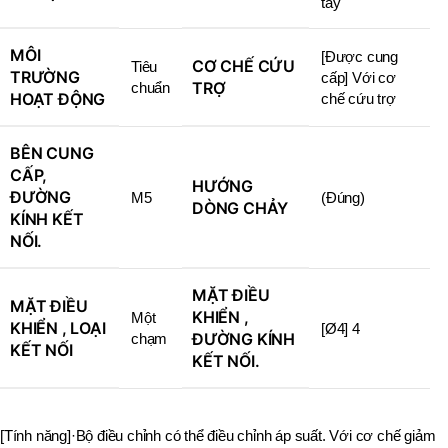
tay
MÔI
[Được cung
CƠ CHẾ CỨU
Tiêu
TRƯỜNG
cấp] Với cơ
TRỢ
chuẩn
HOẠT ĐỘNG
chế cứu trợ
BÊN CUNG
CẤP,
HƯỚNG
ĐƯỜNG
M5
(Đúng)
DÒNG CHẢY
KÍNH KẾT
NỐI.
MẶT ĐIỀU
MẶT ĐIỀU
KHIỂN ,
Một
KHIỂN , LOẠI
[Ø4] 4
ĐƯỜNG KÍNH
chạm
KẾT NỐI
KẾT NỐI.
[Tính năng]·Bộ điều chỉnh có thể điều chỉnh áp suất. Với cơ chế giảm