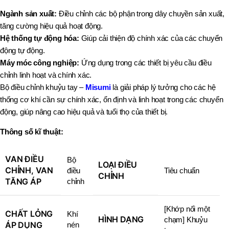
Ngành sản xuất:
Điều chỉnh các bộ phận trong dây chuyền sản xuất,
tăng cường hiệu quả hoạt động.
Hệ thống tự động hóa:
Giúp cải thiện độ chính xác của các chuyển
động tự động.
Máy móc công nghiệp:
Ứng dụng trong các thiết bị yêu cầu điều
chỉnh linh hoạt và chính xác.
Bộ điều chỉnh khuỷu tay –
Misumi
là giải pháp lý tưởng cho các hệ
thống cơ khí cần sự chính xác, ổn định và linh hoạt trong các chuyển
động, giúp nâng cao hiệu quả và tuổi thọ của thiết bị.
Thông số kĩ thuật:
VAN ĐIỀU
Bộ
LOẠI ĐIỀU
CHỈNH, VAN
điều
Tiêu chuẩn
CHỈNH
TĂNG ÁP
chỉnh
[Khớp nối một
CHẤT LỎNG
Khí
HÌNH DẠNG
chạm] Khuỷu
ÁP DỤNG
nén