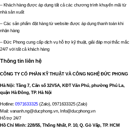
– Khách hàng được áp dụng tất cả các chương trình khuyến mãi từ
nhà sản xuất
– Các sản phẩm đặt hàng từ website được áp dụng thanh toán khi
nhận hàng
– Đức Phong cung cấp dịch vụ hỗ trợ kỹ thuật, giải đáp mọi thắc mắc
24/7 với tất cả khách hàng
Thông tin liên hệ
CÔNG TY CỔ PHẦN KỸ THUẬT VÀ CÔNG NGHỆ ĐỨC PHONG
Hà Nội: Tầng 7, Căn số 32V5A, KĐT Văn Phú, phường Phú La,
quận Hà Đông, TP. Hà Nội
Hotline:
0971633325
(Zalo), 0971633325 (Zalo)
Mail: vananh.ng@ducphong.vn, Info@ducphong.vn
Hỗ trợ 24/7
Hồ Chí Minh: 228/55, Thống Nhất, P. 10, Q. Gò Vấp, TP. HCM