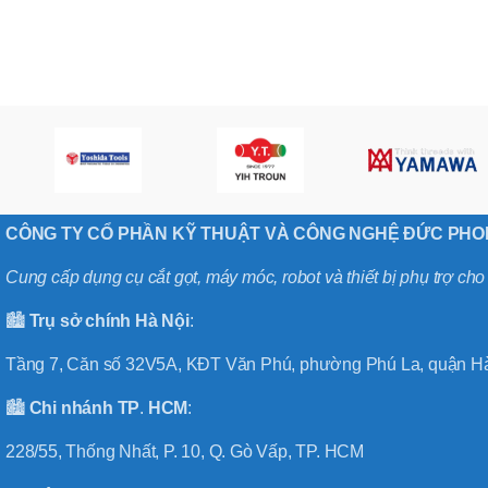
,
MÃ SẢN PHẨM
BT40 –
NPU13 –
175
,
BT50 –
NPU 8 –
110
,
BT50 –
NPU 8 –
CÔNG TY CỔ PHẦN KỸ THUẬT VÀ CÔNG NGHỆ ĐỨC PH
170
,
BT50 –
Cung cấp dụng cụ cắt gọt, máy móc, robot và thiết bị phụ trợ ch
NPU 8 – 85
,
🏙️
Trụ sở chính
Hà
Nội
:
BT50 –
NPU13 –
Tầng 7, Căn số 32V5A, KĐT Văn Phú, phường Phú La, quận Hà
100
,
🏙️
Chi nhánh
TP
.
HCM
:
BT50 –
NPU13 –
228/55, Thống Nhất, P. 10, Q. Gò Vấp, TP. HCM
130
,