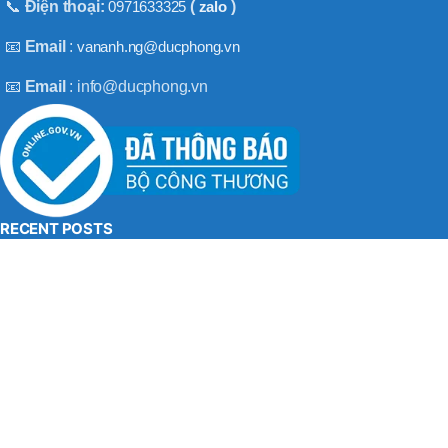
BT50 –
📞
Điện thoại:
0971633325
(
zalo
)
NPU13 –
190
📧
Email
:
vananh.ng@ducphong.vn
📧
Email
: info@ducphong.vn
BRAND
JEIL
RECENT POSTS
Hướng dẫn sử dụng máy khoan bê tông đúng cách
08/11/2025
No Comments
Máy khoan 3 chức năng là gì? Top 2 loại máy khoan
08/02/2025
No Comments
BẢN QUYỀN THU