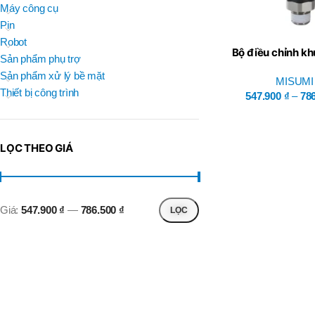
BRAND
Máy công cụ
D
BT30 –
NPU 8 – 70
Pin
BRAND
,
BRAND
SUMA
Robot
BT30 –
Bộ điều chỉnh kh
BRAND
Top Kogyo
Sản phẩm phụ trợ
NPU13 –
Misumi
105
Sản phẩm xử lý bề mặt
MISUMI
L
,
Thiết bị công trình
50H(HM)
547.900
₫
–
78
BT40 –
MÃ SẢN PHẨM
NPU 8 –
L
110
60H(HM)
,
LỌC THEO GIÁ
BT40 –
NPU 8 –
155
,
BT40 –
Giá:
547.900 ₫
—
786.500 ₫
LỌC
NPU 8 – 70
,
BT40 –
NPU13 –
100
,
BT40 –
NPU13 –
130