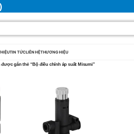
)
THIỆU
TIN TỨC
LIÊN HỆ
THƯƠNG HIỆU
được gắn thẻ “Bộ điều chính áp suất Misumi”
BRAND
SELUX