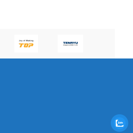
P60H(V)