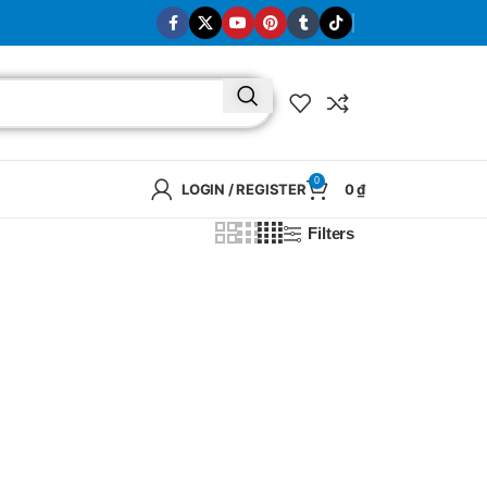
0
LOGIN / REGISTER
0
₫
Filters
BRAND
SELUX