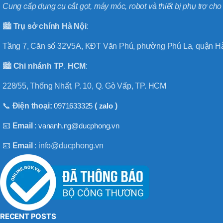
Cung cấp dụng cụ cắt gọt, máy móc, robot và thiết bị phụ trợ ch
🏙️
Trụ sở chính
Hà
Nội
:
Tầng 7, Căn số 32V5A, KĐT Văn Phú, phường Phú La, quận Hà
🏙️
Chi nhánh
TP
.
HCM
:
228/55, Thống Nhất, P. 10, Q. Gò Vấp, TP. HCM
📞
Điện thoại:
0971633325
(
zalo
)
📧
Email
:
vananh.ng@ducphong.vn
📧
Email
: info@ducphong.vn
RECENT POSTS