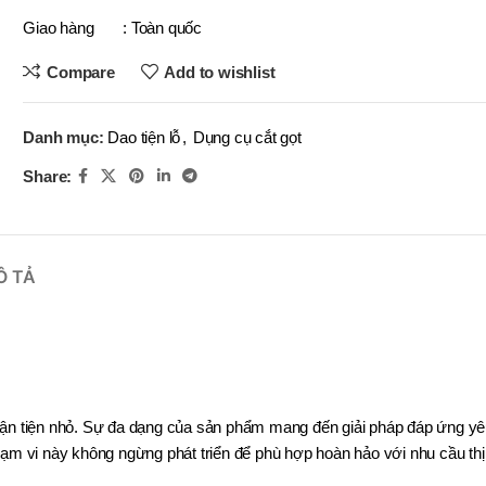
OBOT
BRAND
Giao hàng : Toàn quốc
BRAND
BRAND
EFORT
BRAND
BRAND
YIH TROUN
YIH TROUN
YI
BRAND
BRAND
KE
KING BLUE
Compare
Add to wishlist
BRAND
BRAND
BRAN
BRAN
MITUTOYO
Top Kogyo
SN-
Danh mục:
Dao tiện lỗ
,
Dụng cụ cắt gọt
(V)
LI-10×12
,
Share:
,
SN-
LI-13×14
(V)
,
LI-16×18
MÃ SẢN PHẨM
,
LI-19×20
Ô TẢ
,
MÃ SẢN P
LI-22×24
,
LI-25×28
hận tiện nhỏ. Sự đa dạng của sản phẩm mang đến giải pháp đáp ứng y
hạm vi này không ngừng phát triển để phù hợp hoàn hảo với nhu cầu thị