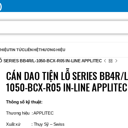
)
THIỆU
TIN TỨC
LIÊN HỆ
THƯƠNG HIỆU
 SERIES BB4R/L-1050-BCX-R05 IN-LINE APPLITEC
CÁN DAO TIỆN LỖ SERIES BB4R/L
1050-BCX-R05 IN-LINE APPLITEC
Thông số kỹ thuật:
Thương hiệu : APPLITEC
Xuất xứ : Thụy Sỹ – Swiss
BRAND
SELUX