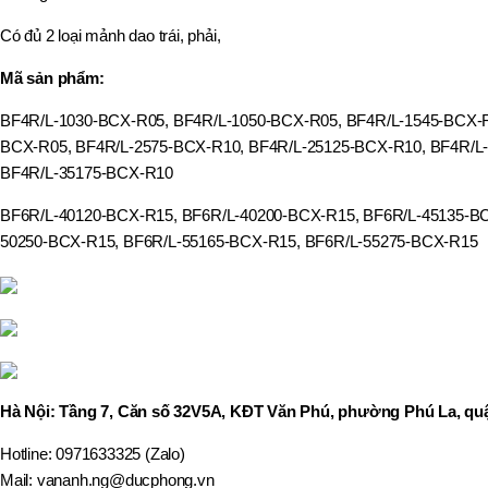
,
MÃ SẢN PHẨM
Có đủ 2 loại mảnh dao trái, phải,
BT40 –
NPU13 –
Mã sản phẩm:
175
,
BT50 –
BF4R/L-1030-BCX-R05, BF4R/L-1050-BCX-R05, BF4R/L-1545-BCX-R
NPU 8 –
BCX-R05, BF4R/L-2575-BCX-R10, BF4R/L-25125-BCX-R10, BF4R/L
110
BF4R/L-35175-BCX-R10
,
BT50 –
BF6R/L-40120-BCX-R15, BF6R/L-40200-BCX-R15, BF6R/L-45135-BC
NPU 8 –
170
50250-BCX-R15, BF6R/L-55165-BCX-R15, BF6R/L-55275-BCX-R15
,
BT50 –
NPU 8 – 85
,
BT50 –
NPU13 –
100
,
Hà Nội: Tầng 7, Căn số 32V5A, KĐT Văn Phú, phường Phú La, quậ
BT50 –
NPU13 –
130
Hotline: 0971633325 (Zalo)
,
Mail: vananh.ng@ducphong.vn