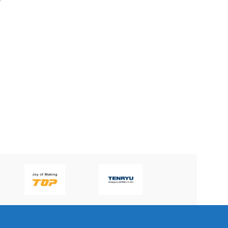
Dao phay 3441 MICRO-
DAO PHAY DHP3436
LINE APPLITEC
MICRO-LINE APPLITEC
APPLITEC
100
₫
BRAND
APPLITEC