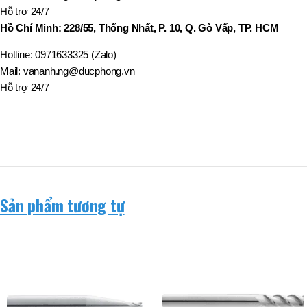
BT50 –
Hỗ trợ 24/7
NPU13 –
190
Hồ Chí Minh: 228/55, Thống Nhất, P. 10, Q. Gò Vấp, TP. HCM
Hotline: 0971633325 (Zalo)
BRAND
JEIL
Mail: vananh.ng@ducphong.vn
Hỗ trợ 24/7
Sản phẩm tương tự