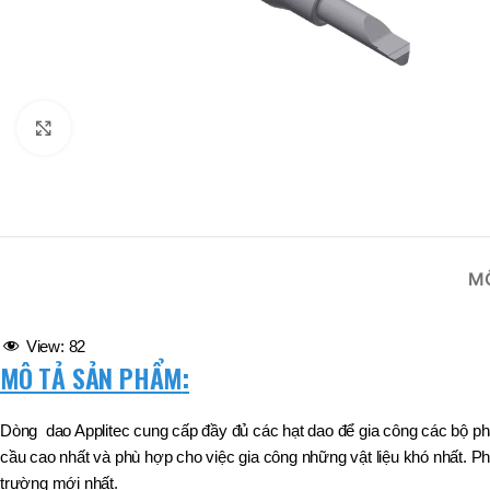
BRAND
D
BT30 –
NPU 8 – 70
BRAND
,
BRAND
SUMA
BT30 –
BRAND
BRAND
MITUTOYO
Top Kogyo
NPU13 –
105
Click to enlarge
L
,
50H(HM)
BT40 –
MÃ SẢN PHẨM
NPU 8 –
L
110
60H(HM)
,
BT40 –
NPU 8 –
155
M
,
BT40 –
NPU 8 – 70
View:
82
,
MÔ TẢ SẢN PHẨM
:
BT40 –
NPU13 –
100
Dòng dao Applitec cung cấp đầy đủ các hạt dao để gia công các bộ p
,
BT40 –
cầu cao nhất và phù hợp cho việc gia công những vật liệu khó nhất. P
NPU13 –
trường mới nhất.
130