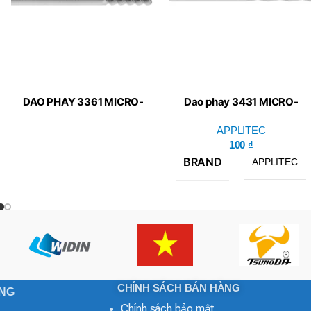
DAO PHAY 3361 MICRO-
Dao phay 3431 MICRO-
LINE APPLITEC
LINE APPLITEC
APPLITEC
100
₫
BRAND
APPLITEC
CHÍNH SÁCH BÁN HÀNG
ONG
Chính sách bảo mật