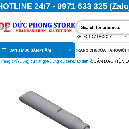
HOTLINE 24/7 - 0971 633 325 (Zalo
SELECT CATEGORY
DANH MỤC SẢN PHẨM
TRANG CHỦ
CỬA HÀNG
GIỚI 
Trang chủ
Dụng cụ cắt gọt
Dụng cụ tiện
Dao tiện lỗ
CÁN DAO TIỆN LỖ