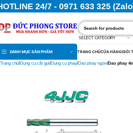
HOTLINE 24/7 - 0971 633 325 (Zalo
SELECT CATEGORY
DANH MỤC SẢN PHẨM
TRANG CHỦ
CỬA HÀNG
GIỚI 
Trang chủ
Dụng cụ cắt gọt
Dụng cụ phay
Dao phay ngón
Dao phay 4m