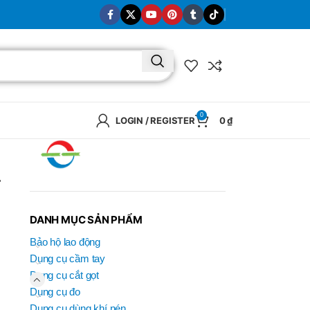
0
LOGIN / REGISTER
0
₫
g
DANH MỤC SẢN PHẨM
Bảo hộ lao động
Dụng cụ cầm tay
Dụng cụ cắt gọt
Dụng cụ đo
BRAND
Dụng cụ dùng khí nén
SELUX