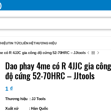
)
THIỆU
TIN TỨC
LIÊN HỆ
THƯƠNG HIỆU
e có R 4JJC gia công độ cứng 52-70HRC – JJtools
Dao phay 4me có R 4JJC gia côn
độ cứng 52-70HRC – JJtools
1
₫
Thương hiệu : JJ Tools
Xuất xứ : Hàn Quốc
BRAND
SELUX