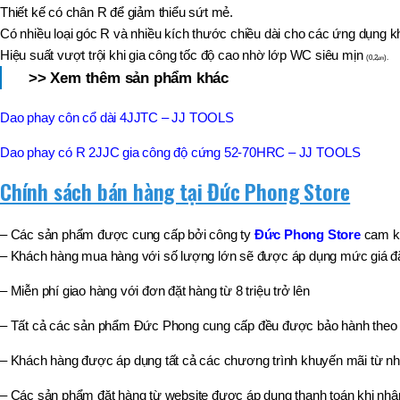
Thiết kế có chân R để giảm thiểu sứt mẻ.
Có nhiều loại góc R và nhiều kích thước chiều dài cho các ứng dụng k
Hiệu suất vượt trội khi gia công tốc độ cao nhờ lớp WC siêu mịn
(0,2㎛).
>> Xem thêm sản phẩm khác
Dao phay côn cổ dài 4JJTC – JJ TOOLS
Dao phay có R 2JJC gia công độ cứng 52-70HRC – JJ TOOLS
Chính sách bán hàng tại Đức Phong Store
– Các sản phẩm được cung cấp bởi công ty
Đức Phong Store
cam kế
– Khách hàng mua hàng với số lượng lớn sẽ được áp dụng mức giá đặ
– Miễn phí giao hàng với đơn đặt hàng từ 8 triệu trở lên
– Tất cả các sản phẩm Đức Phong cung cấp đều được bảo hành theo 
– Khách hàng được áp dụng tất cả các chương trình khuyến mãi từ nh
– Các sản phẩm đặt hàng từ website được áp dụng thanh toán khi nhậ