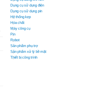
JEIL
Dụng cụ sử dụng điện
BRAND
B
EFORT
EFORT
BRAND
BRAND
H TROUN
YIH TROUN
Dụng cụ sử dụng pin
BRAND
SUMAKE
KING BLUE
Hệ thống kẹp
D
D
BRAND
BRAND
MITUTOYO
Top Kogyo
Hóa chất
Máy công cụ
OSC-
M
S
P50H(V)
Pin
,
Robot
OSC-
Sản phẩm phụ trợ
P60H(M)F
,
Sản phẩm xử lý bề mặt
OSC-
Thiết bị công trình
P60H(V)
,
OSG-
HẨM
P50H(V)
B
,
OSG-
P60H(V)
,
OSN-
P50H(V)
,
OSN-