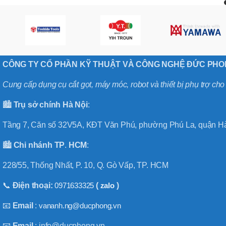
CÔNG TY CỔ PHẦN KỸ THUẬT VÀ CÔNG NGHỆ ĐỨC PH
Cung cấp dụng cụ cắt gọt, máy móc, robot và thiết bị phụ trợ ch
🏙️
Trụ sở chính
Hà
Nội
:
Tầng 7, Căn số 32V5A, KĐT Văn Phú, phường Phú La, quận Hà
🏙️
Chi nhánh
TP
.
HCM
:
228/55, Thống Nhất, P. 10, Q. Gò Vấp, TP. HCM
📞
Điện thoại:
0971633325
(
zalo
)
📧
Email
:
vananh.ng@ducphong.vn
📧
Email
: info@ducphong.vn