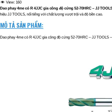
View:
160
,
MÃ SẢN PHẨM
Dao phay 4me có R 4JJC gia công độ cứng 52-70HRC – JJ TOOL
BT40 –
NPU13 –
hiệu JJ TOOLS, nổi tiếng với chất lượng vượt trội và độ bền cao.
175
MÔ TẢ SẢN PHẨM:
,
BT50 –
NPU 8 –
110
Dao phay 4me có R 4JJC gia công độ cứng 52-70HRC – JJ TOOLS 
,
BT50 –
NPU 8 –
170
,
BT50 –
NPU 8 – 85
,
BT50 –
NPU13 –
100
,
BT50 –
NPU13 –
130
,