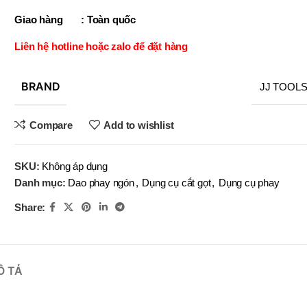
OBOT
BRAND
Giao hàng : Toàn quốc
BRAND
BRAND
EFORT
BRAND
BRAND
YIH TROUN
YIH TROUN
YI
BRAND
BRAND
KE
KING BLUE
Liên hệ hotline hoặc zalo để đặt hàng
BRAND
BRAND
BRAN
BRAN
MITUTOYO
Top Kogyo
SN-
BRAND
JJ TOOL
(V)
LI-10×12
,
,
SN-
LI-13×14
Compare
Add to wishlist
(V)
,
LI-16×18
MÃ SẢN PHẨM
,
SKU:
Không áp dụng
LI-19×20
Danh mục:
Dao phay ngón
,
Dụng cụ cắt gọt
,
Dụng cụ phay
,
MÃ SẢN P
LI-22×24
Share:
,
LI-25×28
Ô TẢ