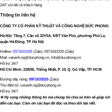
24/7 với tất cả khách hàng
Thông tin liên hệ
CÔNG TY CỔ PHẦN KỸ THUẬT VÀ CÔNG NGHỆ ĐỨC PHONG
Hà Nội: Tầng 7, Căn số 32V5A, KĐT Văn Phú, phường Phú La,
quận Hà Đông, TP. Hà Nội
Hotline:
0971633325
(Zalo), 0971633325 (Zalo)
Mail: vananh.ng@ducphong.vn, Info@ducphong.vn
Hỗ trợ 24/7
Hồ Chí Minh: 228/55, Thống Nhất, P. 10, Q. Gò Vấp, TP. HCM
Đường dây nóng:
0971633325
(Zalo)
Thư điện tử: vananh.ng@ducphong.vn
Hỗ trợ 24/7
✯ Hy vọng những thông tin mà chúng tôi chia sẻ trên sẽ giúp ích
đến các bạn. Cảm ơn các bạn đã đọc và theo dõi bài viết.