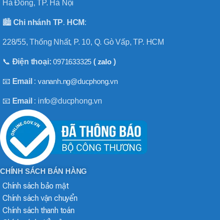
Hà Đông, TP. Hà Nội
🏙️
Chi nhánh
TP
.
HCM
:
228/55, Thống Nhất, P. 10, Q. Gò Vấp, TP. HCM
📞
Điện thoại:
0971633325
(
zalo
)
📧
Email
:
vananh.ng@ducphong.vn
📧
Email
: info@ducphong.vn
CHÍNH SÁCH BÁN HÀNG
Chính sách bảo mật
Chính sách vận chuyển
Chính sách thanh toán