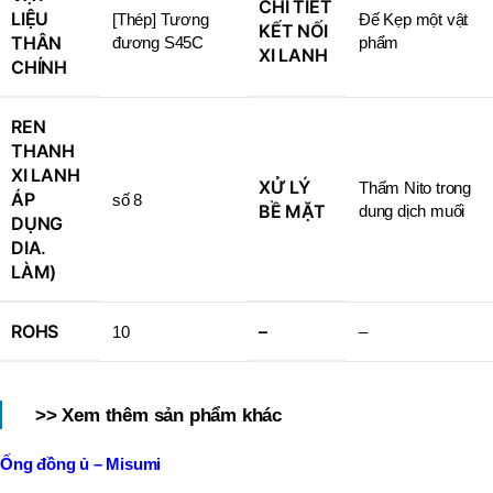
CHI TIẾT
LIỆU
[Thép] Tương
Đế Kẹp một vật
KẾT NỐI
THÂN
đương S45C
phẩm
XI LANH
CHÍNH
REN
THANH
XI LANH
XỬ LÝ
Thấm Nito trong
ÁP
số 8
BỀ MẶT
dung dịch muối
DỤNG
DIA.
LÀM)
ROHS
–
10
–
>> Xem thêm sản phẩm khác
Ống đồng ủ – Misumi