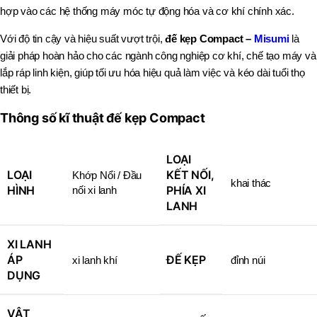
hợp vào các hệ thống máy móc tự động hóa và cơ khí chính xác.
Với độ tin cậy và hiệu suất vượt trội,
đế kẹp Compact –
Misumi
là
giải pháp hoàn hảo cho các ngành công nghiệp cơ khí, chế tạo máy và
lắp ráp linh kiện, giúp tối ưu hóa hiệu quả làm việc và kéo dài tuổi thọ
thiết bị.
Thông số kĩ thuật đế kẹp Compact
LOẠI
LOẠI
KẾT NỐI,
Khớp Nổi / Đầu
khai thác
HÌNH
PHÍA XI
nối xi lanh
LANH
XI LANH
ÁP
ĐẾ KẸP
xi lanh khí
đỉnh núi
DỤNG
VẬT