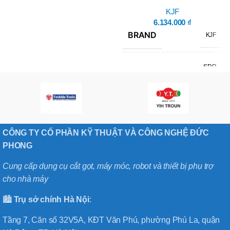
SDR-3025A-L
KJF
6.134.000
₫
BRAND
KJF
SDR-
MÃ SẢN PHẨM
3025A-
L
CÔNG TY CỔ PHẦN KỸ THUẬT VÀ CÔNG NGHỆ ĐỨC
PHONG
Cung cấp dụng cụ cắt gọt, máy móc, robot và thiết bị phụ trợ
cho nhà máy
🏙️
Trụ sở chính
Hà
Nội
:
Tầng 7, Căn số 32V5A, KĐT Văn Phú, phường Phú La, quận