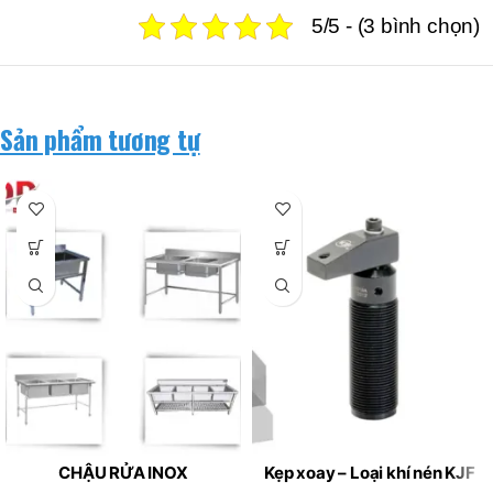
5/5 - (3 bình chọn)
Sản phẩm tương tự
CHẬU RỬA INOX
Kẹp xoay – Loại khí nén KJF