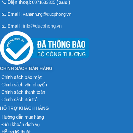
📞
Điện thoại:
0971633325
(
zalo
)
📧
Email
:
vananh.ng@ducphong.vn
📧
Email
: info@ducphong.vn
CHÍNH SÁCH BÁN HÀNG
Chính sách bảo mật
Chính sách vận chuyển
Chính sách thanh toán
Chính sách đổi trả
HỖ TRỢ KHÁCH HÀNG
Hướng dẫn mua hàng
Điều khoản dịch vụ
Hỗ trợ kỹ thuật