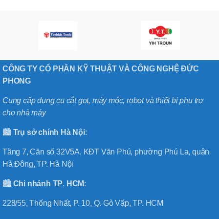
CÔNG TY CỔ PHẦN KỸ THUẬT VÀ CÔNG NGHỆ ĐỨC
PHONG
Cung cấp dụng cụ cắt gọt, máy móc, robot và thiết bị phụ trợ
cho nhà máy
🏙️
Trụ sở chính
Hà
Nội
:
Tầng 7, Căn số 32V5A, KĐT Văn Phú, phường Phú La, quận
Hà Đông, TP. Hà Nội
🏙️
Chi nhánh
TP
.
HCM
:
228/55, Thống Nhất, P. 10, Q. Gò Vấp, TP. HCM