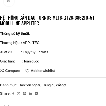
Click to enlarge
HỆ THỐNG CÁN DAO TORNOS ML16-GT26-386210-5T
MODU-LINE APPLITEC
Thông số kỹ thuật:
Thương hiệu : APPLITEC
Xuất xứ : Thụy Sỹ – Swiss
Giao hàng : Toàn quốc
Compare
Add to wishlist
Danh mục:
Dao tiện ngoài
,
Dụng cụ cắt gọt
Share: