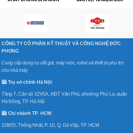
RUST GUARD GREEN (NX
BLACK DYED SPRAY (JIP
129)
179)
CÔNG TY CỔ PHẦN KỸ THUẬT VÀ CÔNG NGHỆ ĐỨC
PHONG
Cung cấp dụng cụ cắt gọt, máy móc, robot và thiết bị phụ trợ
cho nhà máy
🏙️
Trụ sở chính
Hà
Nội
:
Tầng 7, Căn số 32V5A, KĐT Văn Phú, phường Phú La, quận
Hà Đông, TP. Hà Nội
🏙️
Chi nhánh
TP
.
HCM
:
228/55, Thống Nhất, P. 10, Q. Gò Vấp, TP. HCM