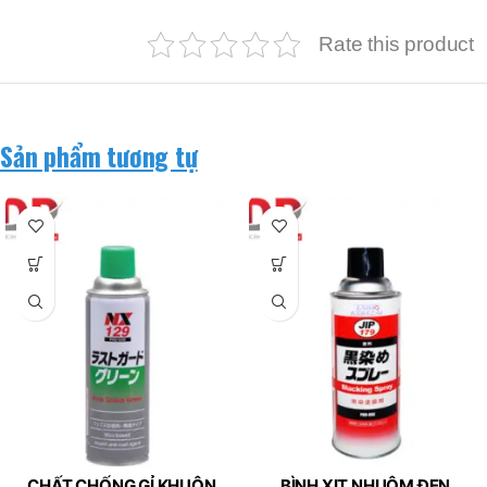
Rate this product
Sản phẩm tương tự
CHẤT CHỐNG GỈ KHUÔN
BÌNH XỊT NHUỘM ĐEN