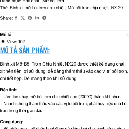
Danh mục:
Hóa chất
,
Mỡ bôi trơn
Thẻ:
Bình xịt mỡ bôi trơn chịu nhiệt
,
Mỡ bôi trơn chịu nhiệt
,
NX 20
Share:
Mô tả
View:
102
MÔ TẢ SẢN PHẨM:
Bình xịt Mỡ Bôi Trơn Chịu Nhiệt NX20 được thiết kế dạng chai
xịt nên tiện lợi sử dụng, dễ dàng thẩm thấu vào các vị trí bôi trơn,
chi tiết hẹp.
Dễ mang theo khi sử dụng.
Đặc tính
:
– Làm tan chảy mỡ bôi trơn chịu nhiệt cao (200°C) thành khí phun.
– Nhanh chóng thẩm thấu vào các vị trí bôi trơn, phát huy hiệu quả bôi
trơn trong thời gian dài.
Công dụng
:
– Bộ phận quay, bộ phận hoạt động của kim loại như bánh răng, xích.