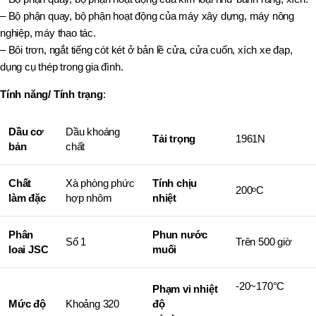
– Bộ phận quay, bộ phận hoạt động của máy xây dựng, máy nông
nghiệp, máy thao tác.
– Bôi trơn, ngắt tiếng cót két ở bản lề cửa, cửa cuốn, xích xe đạp,
dụng cụ thép trong gia đình.
Tính năng/ Tính trạng
:
Dầu cơ
Dầu khoáng
Tải trọng
1961N
bản
chất
Chất
Xà phòng phức
Tính chịu
200
C
o
làm đặc
hợp nhôm
nhiệt
Phân
Phun nước
Số 1
Trên 500 giờ
loai JSC
muối
-20~170°C
Phạm vi nhiệt
Mức độ
Khoảng 320
độ