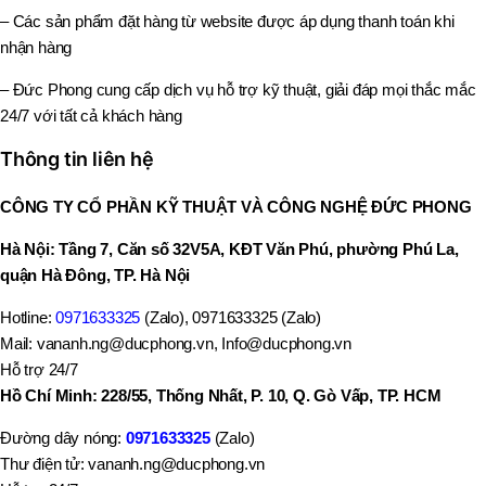
– Các sản phẩm đặt hàng từ website được áp dụng thanh toán khi
nhận hàng
– Đức Phong cung cấp dịch vụ hỗ trợ kỹ thuật, giải đáp mọi thắc mắc
24/7 với tất cả khách hàng
Thông tin liên hệ
CÔNG TY CỔ PHẦN KỸ THUẬT VÀ CÔNG NGHỆ ĐỨC PHONG
Hà Nội: Tầng 7, Căn số 32V5A, KĐT Văn Phú, phường Phú La,
quận Hà Đông, TP. Hà Nội
Hotline:
0971633325
(Zalo), 0971633325 (Zalo)
Mail: vananh.ng@ducphong.vn, Info@ducphong.vn
Hỗ trợ 24/7
Hồ Chí Minh: 228/55, Thống Nhất, P. 10, Q. Gò Vấp, TP. HCM
Đường dây nóng:
0971633325
(Zalo)
Thư điện tử: vananh.ng@ducphong.vn