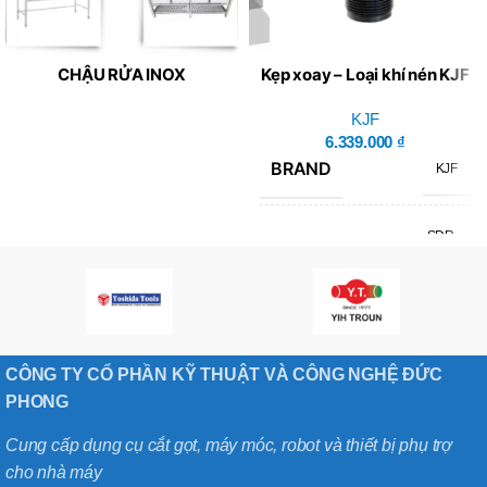
CHẬU RỬA INOX
Kẹp xoay – Loại khí nén KJF
SDR-4032A
KJF
6.339.000
₫
BRAND
KJF
SDR-
MÃ SẢN PHẨM
4032A
CÔNG TY CỔ PHẦN KỸ THUẬT VÀ CÔNG NGHỆ ĐỨC
PHONG
Cung cấp dụng cụ cắt gọt, máy móc, robot và thiết bị phụ trợ
cho nhà máy