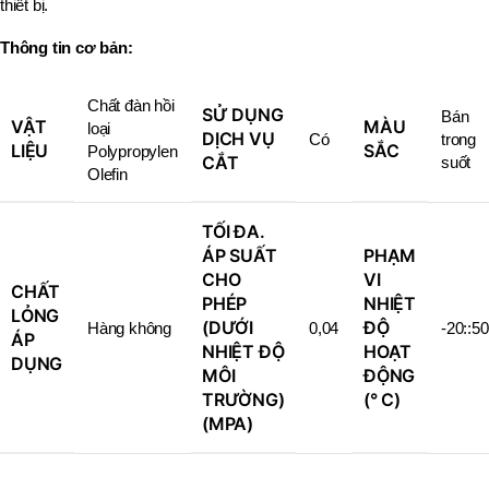
thiết bị.
Thông tin cơ bản:
Chất đàn hồi
SỬ DỤNG
Bán
VẬT
MÀU
loại
DỊCH VỤ
Có
trong
LIỆU
SẮC
Polypropylen
CẮT
suốt
Olefin
TỐI ĐA.
ÁP SUẤT
PHẠM
CHO
VI
CHẤT
PHÉP
NHIỆT
LỎNG
(DƯỚI
ĐỘ
Hàng không
0,04
-20::50
ÁP
NHIỆT ĐỘ
HOẠT
DỤNG
MÔI
ĐỘNG
TRƯỜNG)
(° C)
(MPA)