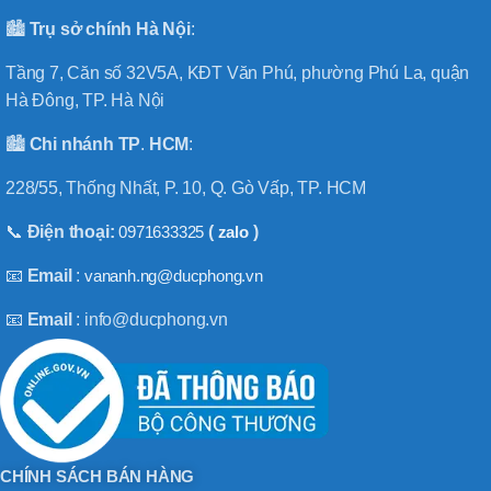
🏙️
Trụ sở chính
Hà
Nội
:
Tầng 7, Căn số 32V5A, KĐT Văn Phú, phường Phú La, quận
Hà Đông, TP. Hà Nội
🏙️
Chi nhánh
TP
.
HCM
:
228/55, Thống Nhất, P. 10, Q. Gò Vấp, TP. HCM
📞
Điện thoại:
0971633325
(
zalo
)
📧
Email
:
vananh.ng@ducphong.vn
📧
Email
: info@ducphong.vn
CHÍNH SÁCH BÁN HÀNG