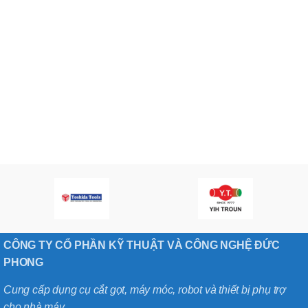
CÔNG TY CỔ PHẦN KỸ THUẬT VÀ CÔNG NGHỆ ĐỨC
PHONG
Cung cấp dụng cụ cắt gọt, máy móc, robot và thiết bị phụ trợ
cho nhà máy