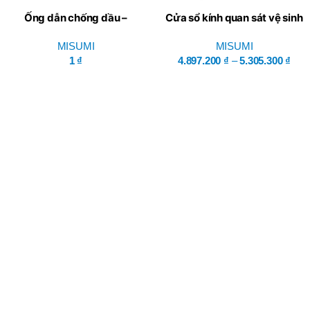
Ống dẫn chống dầu –
Cửa sổ kính quan sát vệ sinh
Misumi
– Misumi
MISUMI
MISUMI
1
₫
4.897.200
₫
–
5.305.300
₫