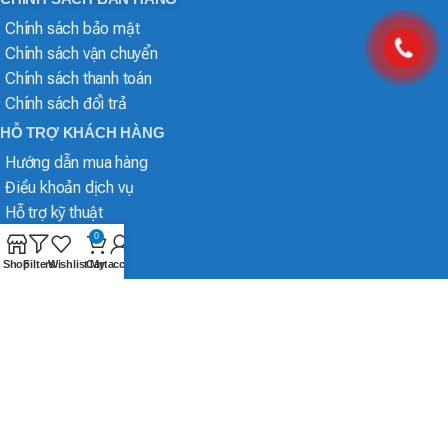
Chính sách bảo mật
Chính sách vận chuyển
Chính sách thanh toán
Chính sách đổi trả
HỖ TRỢ KHÁCH HÀNG
Hướng dẫn mua hàng
Điều khoản dịch vụ
Hỗ trợ kỹ thuật
0
Shop
Filters
Wishlist
Cart
My account