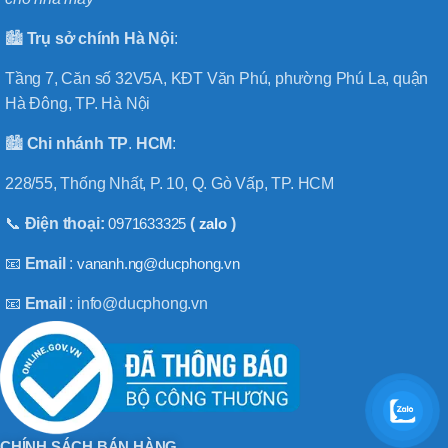
🏙️
Trụ sở chính
Hà
Nội
:
Tầng 7, Căn số 32V5A, KĐT Văn Phú, phường Phú La, quận
Hà Đông, TP. Hà Nội
🏙️
Chi nhánh
TP
.
HCM
:
228/55, Thống Nhất, P. 10, Q. Gò Vấp, TP. HCM
📞
Điện thoại:
0971633325
(
zalo
)
📧
Email
:
vananh.ng@ducphong.vn
📧
Email
: info@ducphong.vn
CHÍNH SÁCH BÁN HÀNG