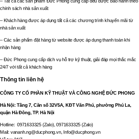
– Tất cả các sản phẩm Đức Phong cung cấp đều được bảo hành theo
chính sách nhà sản xuất
– Khách hàng được áp dụng tất cả các chương trình khuyến mãi từ
nhà sản xuất
– Các sản phẩm đặt hàng từ website được áp dụng thanh toán khi
nhận hàng
– Đức Phong cung cấp dịch vụ hỗ trợ kỹ thuật, giải đáp mọi thắc mắc
24/7 với tất cả khách hàng
Thông tin liên hệ
CÔNG TY CỔ PHẦN KỸ THUẬT VÀ CÔNG NGHỆ ĐỨC PHONG
Hà Nội: Tầng 7, Căn số 32V5A, KĐT Văn Phú, phường Phú La,
quận Hà Đông, TP. Hà Nội
Hotline: 0971633325 (Zalo), 0971633325 (Zalo)
Mail: vananh.ng@ducphong.vn, Info@ducphong.vn