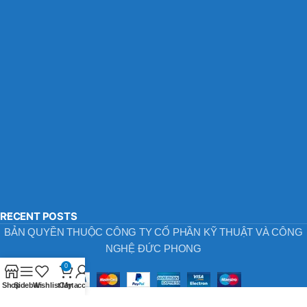
RECENT POSTS
BẢN QUYỀN THUỘC CÔNG TY CỔ PHẦN KỸ THUẬT VÀ CÔNG
NGHỆ ĐỨC PHONG
0
Shop
Sidebar
Wishlist
Cart
My account