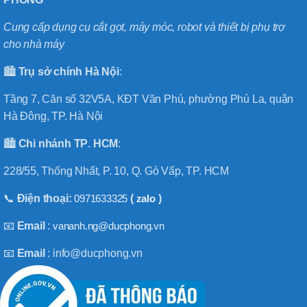
Cung cấp dụng cụ cắt gọt, máy móc, robot và thiết bị phụ trợ
cho nhà máy
🏙️
Trụ sở chính
Hà
Nội
:
Tầng 7, Căn số 32V5A, KĐT Văn Phú, phường Phú La, quận
Hà Đông, TP. Hà Nội
🏙️
Chi nhánh
TP
.
HCM
:
228/55, Thống Nhất, P. 10, Q. Gò Vấp, TP. HCM
📞
Điện thoại:
0971633325
(
zalo
)
📧
Email
:
vananh.ng@ducphong.vn
📧
Email
: info@ducphong.vn