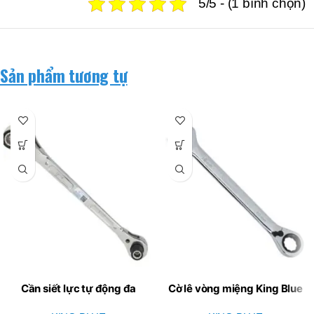
5/5 - (1 bình chọn)
Sản phẩm tương tự
Cần siết lực tự động đa
Cờ lê vòng miệng King Blue
năng 8 IN 1 King Blue KGX-
KH3-19