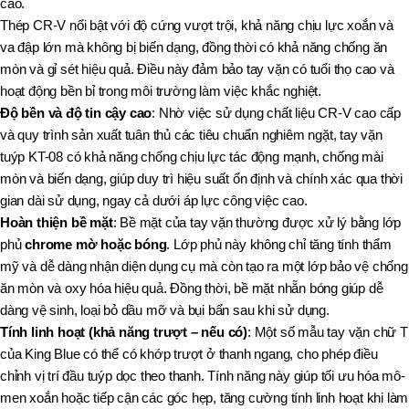
cao.
Thép CR-V nổi bật với độ cứng vượt trội, khả năng chịu lực xoắn và
va đập lớn mà không bị biến dạng, đồng thời có khả năng chống ăn
mòn và gỉ sét hiệu quả. Điều này đảm bảo tay vặn có tuổi thọ cao và
hoạt động bền bỉ trong môi trường làm việc khắc nghiệt.
Độ bền và độ tin cậy cao
: Nhờ việc sử dụng chất liệu CR-V cao cấp
và quy trình sản xuất tuân thủ các tiêu chuẩn nghiêm ngặt, tay vặn
tuýp KT-08 có khả năng chống chịu lực tác động mạnh, chống mài
mòn và biến dạng, giúp duy trì hiệu suất ổn định và chính xác qua thời
gian dài sử dụng, ngay cả dưới áp lực công việc cao.
Hoàn thiện bề mặt
: Bề mặt của tay vặn thường được xử lý bằng lớp
phủ
chrome mờ hoặc bóng
. Lớp phủ này không chỉ tăng tính thẩm
mỹ và dễ dàng nhận diện dụng cụ mà còn tạo ra một lớp bảo vệ chống
ăn mòn và oxy hóa hiệu quả. Đồng thời, bề mặt nhẵn bóng giúp dễ
dàng vệ sinh, loại bỏ dầu mỡ và bụi bẩn sau khi sử dụng.
Tính linh hoạt (khả năng trượt – nếu có)
: Một số mẫu tay vặn chữ T
của King Blue có thể có khớp trượt ở thanh ngang, cho phép điều
chỉnh vị trí đầu tuýp dọc theo thanh. Tính năng này giúp tối ưu hóa mô-
men xoắn hoặc tiếp cận các góc hẹp, tăng cường tính linh hoạt khi làm