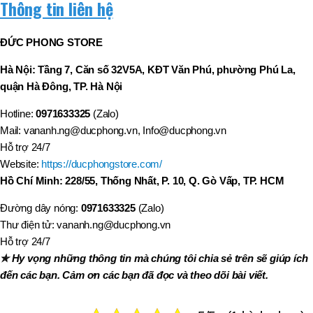
Thông tin liên hệ
ĐỨC PHONG STORE
Hà Nội: Tầng 7, Căn số 32V5A, KĐT Văn Phú, phường Phú La,
quận Hà Đông, TP. Hà Nội
Hotline:
0971633325
(Zalo)
Mail: vananh.ng@ducphong.vn, Info@ducphong.vn
Hỗ trợ 24/7
Website:
https://ducphongstore.com/
Hồ Chí Minh: 228/55, Thống Nhất, P. 10, Q. Gò Vấp, TP. HCM
Đường dây nóng:
0971633325
(Zalo)
Thư điện tử: vananh.ng@ducphong.vn
Hỗ trợ 24/7
✯ Hy vọng những thông tin mà chúng tôi chia sẻ trên sẽ giúp ích
đến các bạn. Cảm ơn các bạn đã đọc và theo dõi bài viết.