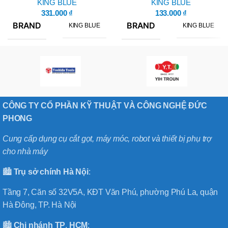
KING BLUE
08
KING BLUE
331.000
₫
133.000
₫
BRAND
BRAND
KING BLUE
KING BLUE
CÔNG TY CỔ PHẦN KỸ THUẬT VÀ CÔNG NGHỆ ĐỨC
PHONG
Cung cấp dụng cụ cắt gọt, máy móc, robot và thiết bị phụ trợ
cho nhà máy
🏙️
Trụ sở chính
Hà
Nội
:
Tầng 7, Căn số 32V5A, KĐT Văn Phú, phường Phú La, quận
Hà Đông, TP. Hà Nội
🏙️
Chi nhánh
TP
.
HCM
: