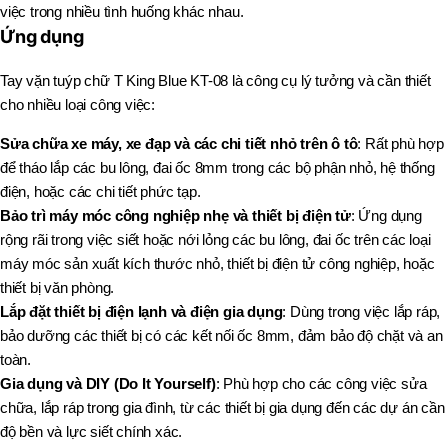
việc trong nhiều tình huống khác nhau.
Ứng dụng
Tay vặn tuýp chữ T King Blue KT-08 là công cụ lý tưởng và cần thiết
cho nhiều loại công việc:
Sửa chữa xe máy, xe đạp và các chi tiết nhỏ trên ô tô
: Rất phù hợp
để tháo lắp các bu lông, đai ốc 8mm trong các bộ phận nhỏ, hệ thống
điện, hoặc các chi tiết phức tạp.
Bảo trì máy móc công nghiệp nhẹ và thiết bị điện tử
: Ứng dụng
rộng rãi trong việc siết hoặc nới lỏng các bu lông, đai ốc trên các loại
máy móc sản xuất kích thước nhỏ, thiết bị điện tử công nghiệp, hoặc
thiết bị văn phòng.
Lắp đặt thiết bị điện lạnh và điện gia dụng
: Dùng trong việc lắp ráp,
bảo dưỡng các thiết bị có các kết nối ốc 8mm, đảm bảo độ chặt và an
toàn.
Gia dụng và DIY (Do It Yourself)
: Phù hợp cho các công việc sửa
chữa, lắp ráp trong gia đình, từ các thiết bị gia dụng đến các dự án cần
độ bền và lực siết chính xác.