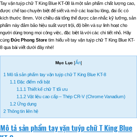
Tay vặn tuýp chữ T King Blue KT-08 là một sản phẩm chất lượng cao,
được chế tạo chuyên biệt để siết và mở các loại bu lông, đai ốc có
kích thước 8mm. Với chiều dài tổng thể được cân nhắc kỹ lưỡng, sản
phẩm này đảm bảo hiệu suất vượt trội, độ bền và sự linh hoạt cho
người dùng trong mọi công việc, đặc biệt là với các chi tiết nhỏ. Hãy
cùng
Đức Phong Store
tìm hiểu về tay vặn tuýp chữ T King Blue KT-
8 qua bài viết dưới đây nhé!
Ẩn
Mục Lục
[
]
1
Mô tả sản phẩm tay vặn tuýp chữ T King Blue KT-8
1.1
Đặc điểm nổi bật
1.1.1
Thiết kế chữ T tối ưu
1.1.2
Vật liệu cao cấp – Thép CR-V (Chrome Vanadium)
1.2
Ứng dụng
2
Thông tin liên hệ
Mô tả sản phẩm tay vặn tuýp chữ T King Blue