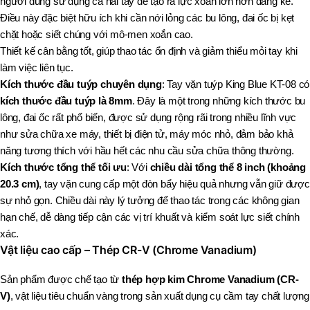
người dùng sử dụng cả hai tay để tạo ra lực xoắn lớn hơn đáng kể.
Điều này đặc biệt hữu ích khi cần nới lỏng các bu lông, đai ốc bị kẹt
chặt hoặc siết chúng với mô-men xoắn cao.
Thiết kế cân bằng tốt, giúp thao tác ổn định và giảm thiểu mỏi tay khi
làm việc liên tục.
Kích thước đầu tuýp chuyên dụng
: Tay vặn tuýp King Blue KT-08 có
kích thước đầu tuýp là 8mm
. Đây là một trong những kích thước bu
lông, đai ốc rất phổ biến, được sử dụng rộng rãi trong nhiều lĩnh vực
như sửa chữa xe máy, thiết bị điện tử, máy móc nhỏ, đảm bảo khả
năng tương thích với hầu hết các nhu cầu sửa chữa thông thường.
Kích thước tổng thể tối ưu
: Với
chiều dài tổng thể 8 inch (khoảng
20.3 cm)
, tay vặn cung cấp một đòn bẩy hiệu quả nhưng vẫn giữ được
sự nhỏ gọn. Chiều dài này lý tưởng để thao tác trong các không gian
hạn chế, dễ dàng tiếp cận các vị trí khuất và kiểm soát lực siết chính
xác.
Vật liệu cao cấp – Thép CR-V (Chrome Vanadium)
Sản phẩm được chế tạo từ
thép hợp kim Chrome Vanadium (CR-
V)
, vật liệu tiêu chuẩn vàng trong sản xuất dụng cụ cầm tay chất lượng