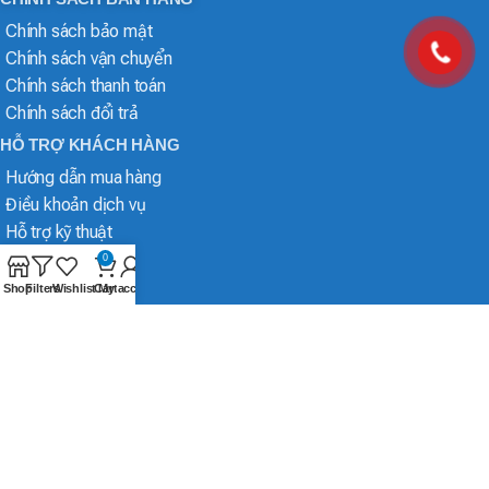
Chính sách bảo mật
Chính sách vận chuyển
Chính sách thanh toán
Chính sách đổi trả
HỖ TRỢ KHÁCH HÀNG
Hướng dẫn mua hàng
Điều khoản dịch vụ
Hỗ trợ kỹ thuật
0
Shop
Filters
Wishlist
Cart
My account