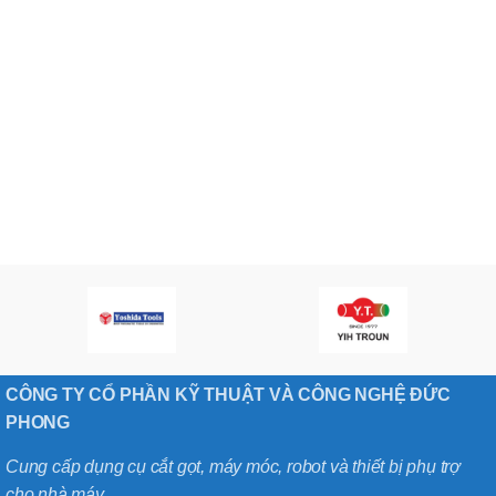
CÔNG TY CỔ PHẦN KỸ THUẬT VÀ CÔNG NGHỆ ĐỨC
PHONG
Cung cấp dụng cụ cắt gọt, máy móc, robot và thiết bị phụ trợ
cho nhà máy