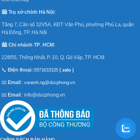
🏙️
Trụ sở chính
Hà
Nội
:
Tầng 7, Căn số 32V5A, KĐT Văn Phú, phường Phú La, quận
Hà Đông, TP. Hà Nội
🏙️
Chi nhánh
TP
.
HCM
:
228/55, Thống Nhất, P. 10, Q. Gò Vấp, TP. HCM
📞
Điện thoại:
0971633325
(
zalo
)
📧
Email
:
vananh.ng@ducphong.vn
📧
Email
: info@ducphong.vn
CHÍNH SÁCH BÁN HÀNG