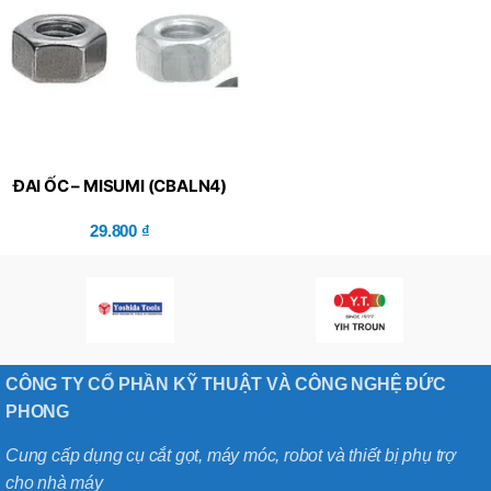
ĐAI ỐC – MISUMI (CBALN4)
29.800
₫
CÔNG TY CỔ PHẦN KỸ THUẬT VÀ CÔNG NGHỆ ĐỨC
PHONG
Cung cấp dụng cụ cắt gọt, máy móc, robot và thiết bị phụ trợ
cho nhà máy