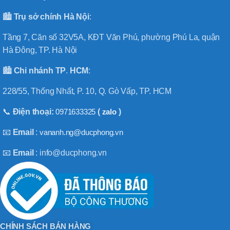
🏙️
Trụ sở chính
Hà
Nội
:
Tầng 7, Căn số 32V5A, KĐT Văn Phú, phường Phú La, quận
Hà Đông, TP. Hà Nội
🏙️
Chi nhánh
TP
.
HCM
:
228/55, Thống Nhất, P. 10, Q. Gò Vấp, TP. HCM
📞
Điện thoại:
0971633325
(
zalo
)
📧
Email
:
vananh.ng@ducphong.vn
📧
Email
: info@ducphong.vn
CHÍNH SÁCH BÁN HÀNG