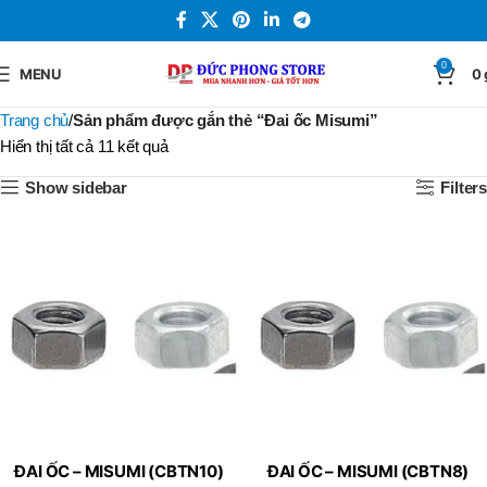
0
MENU
0
Trang chủ
Sản phẩm được gắn thẻ “Đai ốc Misumi”
Hiển thị tất cả 11 kết quả
Show sidebar
Filters
ĐAI ỐC – MISUMI (CBTN10)
ĐAI ỐC – MISUMI (CBTN8)