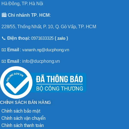
Hà Đông, TP. Hà Nội
🏙️
Chi nhánh
TP
.
HCM
:
228/55, Thống Nhất, P. 10, Q. Gò Vấp, TP. HCM
📞
Điện thoại:
0971633325
(
zalo
)
📧
Email
:
vananh.ng@ducphong.vn
📧
Email
: info@ducphong.vn
CHÍNH SÁCH BÁN HÀNG
Chính sách bảo mật
Chính sách vận chuyển
Chính sách thanh toán