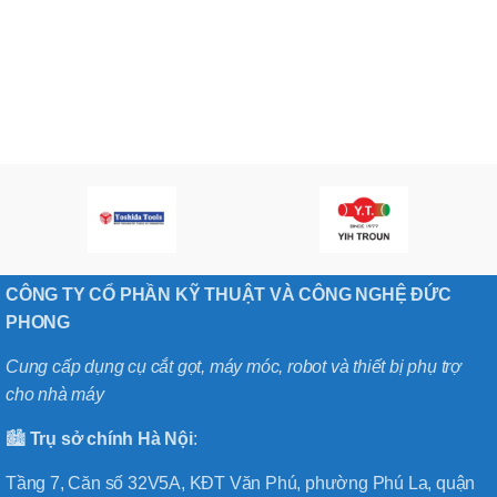
CÔNG TY CỔ PHẦN KỸ THUẬT VÀ CÔNG NGHỆ ĐỨC
PHONG
Cung cấp dụng cụ cắt gọt, máy móc, robot và thiết bị phụ trợ
cho nhà máy
🏙️
Trụ sở chính
Hà
Nội
:
Tầng 7, Căn số 32V5A, KĐT Văn Phú, phường Phú La, quận