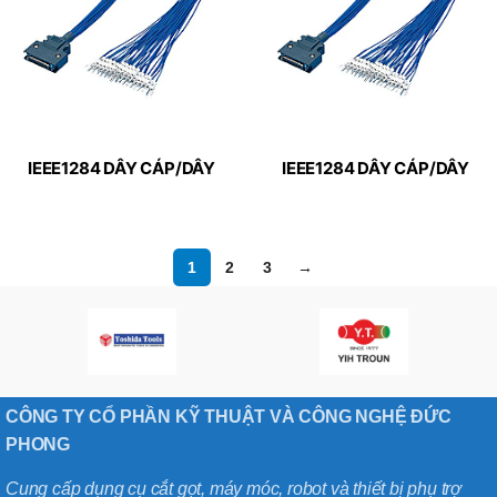
IEEE1284 DÂY CÁP/DÂY
IEEE1284 DÂY CÁP/DÂY
KIM LOẠI RỜI – MISUMI
KIM LOẠI RỜI – MISUMI
(GRNEH-PR-BA-36-[0.2-
(GRNEH-PR-BA-26-[0.2-
10/0.1])
10/0.1])
1
2
3
→
CÔNG TY CỔ PHẦN KỸ THUẬT VÀ CÔNG NGHỆ ĐỨC
PHONG
Cung cấp dụng cụ cắt gọt, máy móc, robot và thiết bị phụ trợ