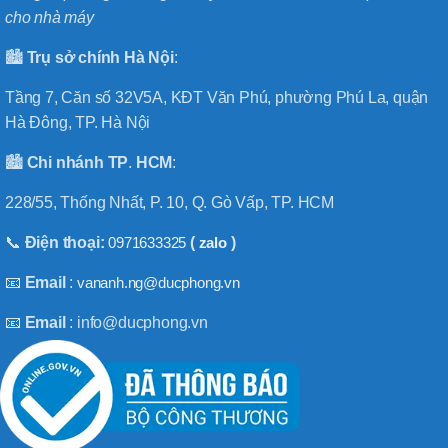
cho nhà máy
🏙️
Trụ sở chính
Hà
Nội
:
Tầng 7, Căn số 32V5A, KĐT Văn Phú, phường Phú La, quận
Hà Đông, TP. Hà Nội
🏙️
Chi nhánh
TP
.
HCM
:
228/55, Thống Nhất, P. 10, Q. Gò Vấp, TP. HCM
📞
Điện thoại:
0971633325
(
zalo
)
📧
Email
:
vananh.ng@ducphong.vn
📧
Email
: info@ducphong.vn