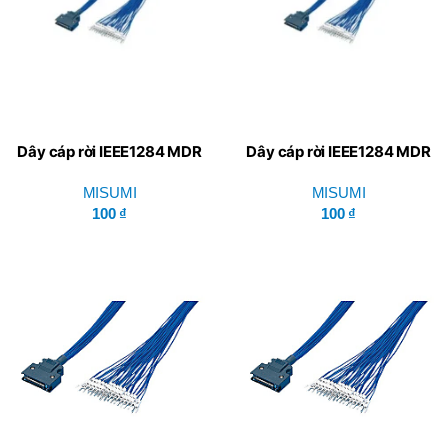
Dây cáp rời IEEE1284 MDR
Dây cáp rời IEEE1284 MDR
GRNEH-PR-BB-50 – Misumi
GRNEH-PR-BB-36 – Misumi
MISUMI
MISUMI
100
₫
100
₫