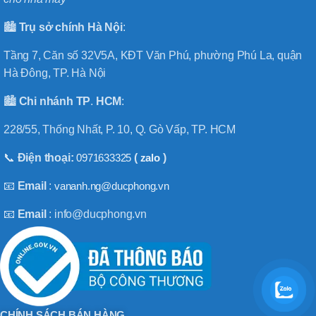
🏙️
Trụ sở chính
Hà
Nội
:
Tầng 7, Căn số 32V5A, KĐT Văn Phú, phường Phú La, quận
Hà Đông, TP. Hà Nội
🏙️
Chi nhánh
TP
.
HCM
:
228/55, Thống Nhất, P. 10, Q. Gò Vấp, TP. HCM
📞
Điện thoại:
0971633325
(
zalo
)
📧
Email
:
vananh.ng@ducphong.vn
📧
Email
: info@ducphong.vn
CHÍNH SÁCH BÁN HÀNG