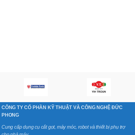
CÔNG TY CỔ PHẦN KỸ THUẬT VÀ CÔNG NGHỆ ĐỨC
PHONG
Cung cấp dụng cụ cắt gọt, máy móc, robot và thiết bị phụ trợ
cho nhà máy