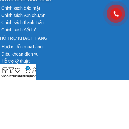
Chính sách bảo mật
Chính sách vận chuyển
Chính sách thanh toán
Chính sách đổi trả
HỖ TRỢ KHÁCH HÀNG
Hướng dẫn mua hàng
Điều khoản dịch vụ
Hỗ trợ kỹ thuật
0
Shop
Filters
Wishlist
Cart
My account