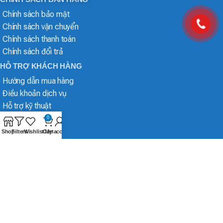
Chính sách bảo mật
Chính sách vận chuyển
Chính sách thanh toán
Chính sách đổi trả
HỖ TRỢ KHÁCH HÀNG
Hướng dẫn mua hàng
Điều khoản dịch vụ
Hỗ trợ kỹ thuật
0
Shop
Filters
Wishlist
Cart
My account