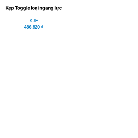
Kẹp Toggle loại ngang lực
siết tối đa 180 kg KJF-018-
21FA
KJF
486.820
₫