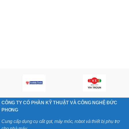
CÔNG TY CỔ PHẦN KỸ THUẬT VÀ CÔNG NGHỆ ĐỨC
PHONG
Cung cấp dụng cụ cắt gọt, máy móc, robot và thiết bị phụ trợ
cho nhà máy