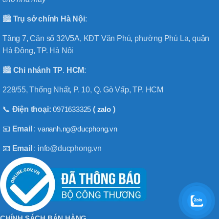
🏙️
Trụ sở chính
Hà
Nội
:
Tầng 7, Căn số 32V5A, KĐT Văn Phú, phường Phú La, quận
Hà Đông, TP. Hà Nội
🏙️
Chi nhánh
TP
.
HCM
:
228/55, Thống Nhất, P. 10, Q. Gò Vấp, TP. HCM
📞
Điện thoại:
0971633325
(
zalo
)
📧
Email
:
vananh.ng@ducphong.vn
📧
Email
: info@ducphong.vn
CHÍNH SÁCH BÁN HÀNG