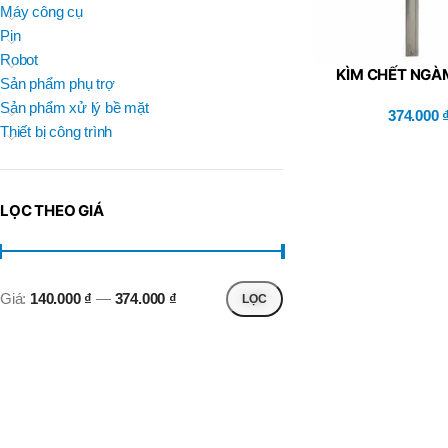
BRAND
Máy công cụ
D
BT30 –
NPU 8 – 70
Pin
B
,
BRAND
SUMA
Robot
BT30 –
KÌM CHẾT NGÀ
BRAND
Top Kogyo
Sản phẩm phụ trợ
NPU13 –
KS3-30
105
Sản phẩm xử lý bề mặt
374.000
L
,
Thiết bị công trình
50H(HM)
BT40 –
MÃ SẢN PHẨM
NPU 8 –
L
110
60H(HM)
,
LỌC THEO GIÁ
BT40 –
NPU 8 –
155
,
BT40 –
Giá:
140.000 ₫
—
374.000 ₫
LỌC
NPU 8 – 70
,
BT40 –
NPU13 –
100
,
BT40 –
NPU13 –
130