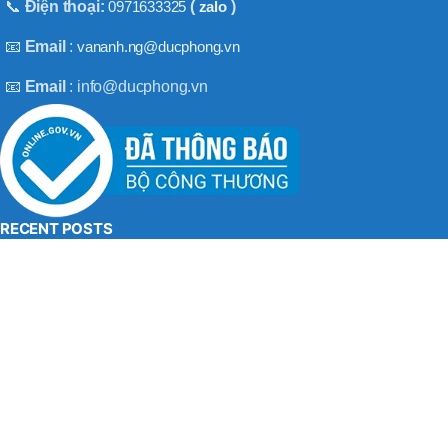
BT50 –
📞
Điện thoại:
0971633325
(
zalo
)
NPU13 –
190
📧
Email
:
vananh.ng@ducphong.vn
📧
Email
: info@ducphong.vn
BRAND
JEIL
RECENT POSTS
Hướng dẫn sử dụng máy khoan bê tông đúng cách
08/11/2025
No Comments
Máy khoan 3 chức năng là gì? Top 2 loại máy khoan
08/02/2025
No Comments
BẢN QUYỀN THU