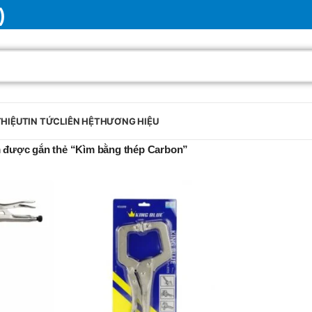
)
THIỆU
TIN TỨC
LIÊN HỆ
THƯƠNG HIỆU
 được gắn thẻ “Kìm bằng thép Carbon”
BRAND
SELUX