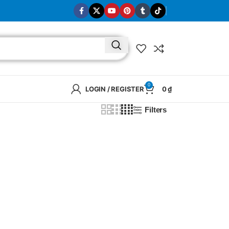
0
LOGIN / REGISTER
0
₫
Filters
BRAND
SELUX