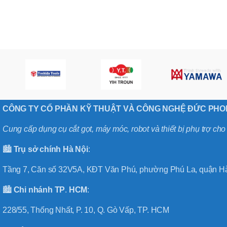
,
MÃ SẢN PHẨM
BT40 –
NPU13 –
175
,
BT50 –
NPU 8 –
110
,
BT50 –
NPU 8 –
CÔNG TY CỔ PHẦN KỸ THUẬT VÀ CÔNG NGHỆ ĐỨC PH
170
,
BT50 –
Cung cấp dụng cụ cắt gọt, máy móc, robot và thiết bị phụ trợ ch
NPU 8 – 85
,
🏙️
Trụ sở chính
Hà
Nội
:
BT50 –
NPU13 –
Tầng 7, Căn số 32V5A, KĐT Văn Phú, phường Phú La, quận Hà
100
,
🏙️
Chi nhánh
TP
.
HCM
:
BT50 –
NPU13 –
228/55, Thống Nhất, P. 10, Q. Gò Vấp, TP. HCM
130
,