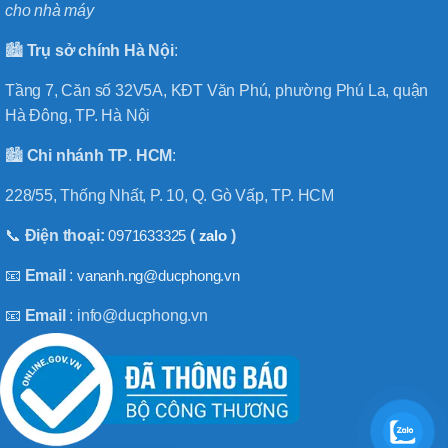
cho nhà máy
🏙️
Trụ sở chính
Hà
Nội
:
Tầng 7, Căn số 32V5A, KĐT Văn Phú, phường Phú La, quận
Hà Đông, TP. Hà Nội
🏙️
Chi nhánh
TP
.
HCM
:
228/55, Thống Nhất, P. 10, Q. Gò Vấp, TP. HCM
📞
Điện thoại:
0971633325
(
zalo
)
📧
Email
:
vananh.ng@ducphong.vn
📧
Email
: info@ducphong.vn