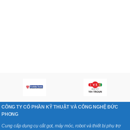
CÔNG TY CỔ PHẦN KỸ THUẬT VÀ CÔNG NGHỆ ĐỨC
PHONG
Cung cấp dụng cụ cắt gọt, máy móc, robot và thiết bị phụ trợ